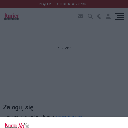
PIĄTEK, 7 SIERPNIA 2026R.
REKLAMA
Zaloguj się
Jeśli nie posiadasz konta
Zarejestruj się