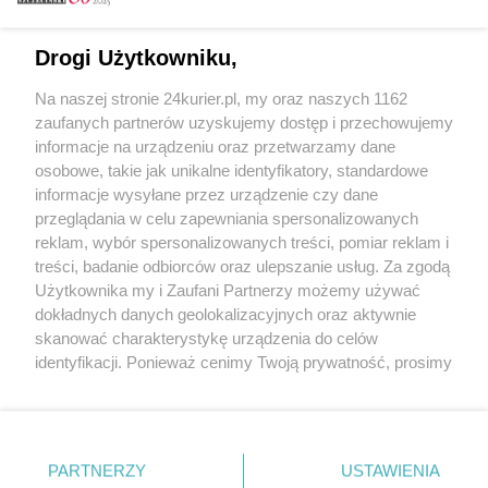
Email
Drogi Użytkowniku,
Na naszej stronie 24kurier.pl, my oraz naszych 1162
Hasło
zaufanych partnerów uzyskujemy dostęp i przechowujemy
informacje na urządzeniu oraz przetwarzamy dane
osobowe, takie jak unikalne identyfikatory, standardowe
informacje wysyłane przez urządzenie czy dane
Zapamiętać?
przeglądania w celu zapewniania spersonalizowanych
reklam, wybór spersonalizowanych treści, pomiar reklam i
Zaloguj
treści, badanie odbiorców oraz ulepszanie usług. Za zgodą
Użytkownika my i Zaufani Partnerzy możemy używać
Zapomniałem hasła
dokładnych danych geolokalizacyjnych oraz aktywnie
skanować charakterystykę urządzenia do celów
identyfikacji. Ponieważ cenimy Twoją prywatność, prosimy
o zgodę na korzystanie z tych technologii poprzez
kliknięcie „Akceptuję”. Zgoda jest dobrowolna i zawsze
możesz ją zmienić/wycofać klikając przycisk ustawień
prywatności znajdujący się w lewym dolnym rogu strony
PARTNERZY
Copyright © 2022 Kurier Szczeciński sp. z o.o.
USTAWIENIA
. Niektóre rodzaje przetwarzania danych nie wymagają