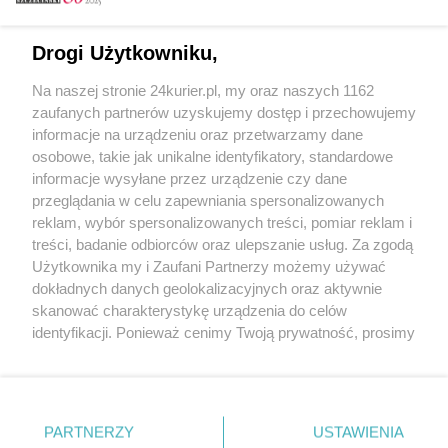
Email
Drogi Użytkowniku,
Na naszej stronie 24kurier.pl, my oraz naszych 1162
Hasło
zaufanych partnerów uzyskujemy dostęp i przechowujemy
informacje na urządzeniu oraz przetwarzamy dane
osobowe, takie jak unikalne identyfikatory, standardowe
informacje wysyłane przez urządzenie czy dane
Zapamiętać?
przeglądania w celu zapewniania spersonalizowanych
reklam, wybór spersonalizowanych treści, pomiar reklam i
Zaloguj
treści, badanie odbiorców oraz ulepszanie usług. Za zgodą
Użytkownika my i Zaufani Partnerzy możemy używać
Zapomniałem hasła
dokładnych danych geolokalizacyjnych oraz aktywnie
skanować charakterystykę urządzenia do celów
identyfikacji. Ponieważ cenimy Twoją prywatność, prosimy
o zgodę na korzystanie z tych technologii poprzez
kliknięcie „Akceptuję”. Zgoda jest dobrowolna i zawsze
możesz ją zmienić/wycofać klikając przycisk ustawień
prywatności znajdujący się w lewym dolnym rogu strony
PARTNERZY
Copyright © 2022 Kurier Szczeciński sp. z o.o.
USTAWIENIA
. Niektóre rodzaje przetwarzania danych nie wymagają