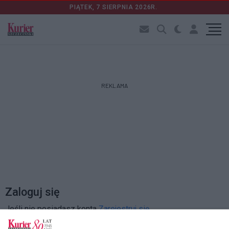
PIĄTEK, 7 SIERPNIA 2026R.
REKLAMA
Zaloguj się
Jeśli nie posiadasz konta
Zarejestruj się