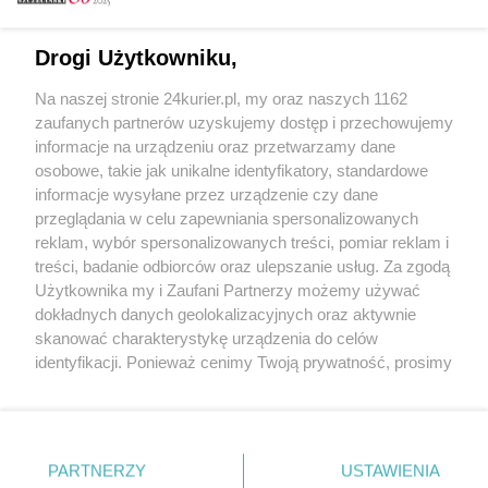
Email
Drogi Użytkowniku,
Na naszej stronie 24kurier.pl, my oraz naszych 1162
Hasło
zaufanych partnerów uzyskujemy dostęp i przechowujemy
informacje na urządzeniu oraz przetwarzamy dane
osobowe, takie jak unikalne identyfikatory, standardowe
informacje wysyłane przez urządzenie czy dane
Zapamiętać?
przeglądania w celu zapewniania spersonalizowanych
reklam, wybór spersonalizowanych treści, pomiar reklam i
Zaloguj
treści, badanie odbiorców oraz ulepszanie usług. Za zgodą
Użytkownika my i Zaufani Partnerzy możemy używać
Zapomniałem hasła
dokładnych danych geolokalizacyjnych oraz aktywnie
skanować charakterystykę urządzenia do celów
identyfikacji. Ponieważ cenimy Twoją prywatność, prosimy
o zgodę na korzystanie z tych technologii poprzez
kliknięcie „Akceptuję”. Zgoda jest dobrowolna i zawsze
możesz ją zmienić/wycofać klikając przycisk ustawień
prywatności znajdujący się w lewym dolnym rogu strony
PARTNERZY
Copyright © 2022 Kurier Szczeciński sp. z o.o.
USTAWIENIA
. Niektóre rodzaje przetwarzania danych nie wymagają