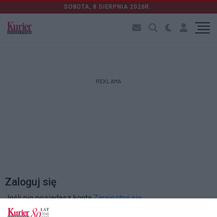
SOBOTA, 8 SIERPNIA 2026R.
REKLAMA
Zaloguj się
Jeśli nie posiadasz konta
Zarejestruj się