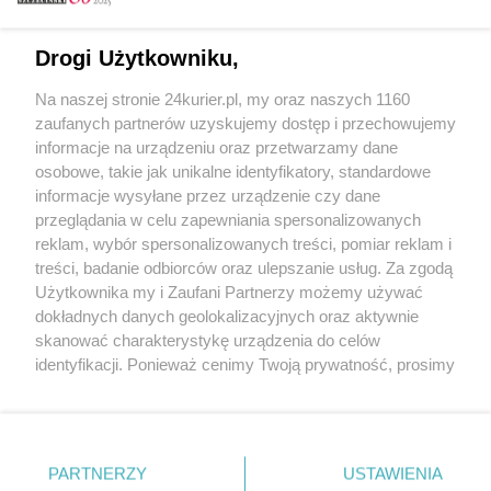
Email
Drogi Użytkowniku,
Na naszej stronie 24kurier.pl, my oraz naszych 1160
Hasło
zaufanych partnerów uzyskujemy dostęp i przechowujemy
informacje na urządzeniu oraz przetwarzamy dane
osobowe, takie jak unikalne identyfikatory, standardowe
informacje wysyłane przez urządzenie czy dane
Zapamiętać?
przeglądania w celu zapewniania spersonalizowanych
reklam, wybór spersonalizowanych treści, pomiar reklam i
Zaloguj
treści, badanie odbiorców oraz ulepszanie usług. Za zgodą
Użytkownika my i Zaufani Partnerzy możemy używać
Zapomniałem hasła
dokładnych danych geolokalizacyjnych oraz aktywnie
skanować charakterystykę urządzenia do celów
identyfikacji. Ponieważ cenimy Twoją prywatność, prosimy
o zgodę na korzystanie z tych technologii poprzez
kliknięcie „Akceptuję”. Zgoda jest dobrowolna i zawsze
możesz ją zmienić/wycofać klikając przycisk ustawień
prywatności znajdujący się w lewym dolnym rogu strony
PARTNERZY
Copyright © 2022 Kurier Szczeciński sp. z o.o.
USTAWIENIA
. Niektóre rodzaje przetwarzania danych nie wymagają