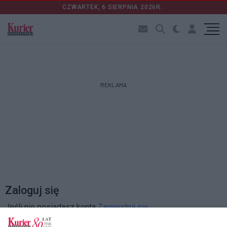
CZWARTEK, 6 SIERPNIA 2026R.
REKLAMA
Zaloguj się
Jeśli nie posiadasz konta
Zarejestruj się