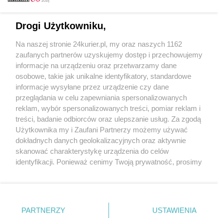
Email
Drogi Użytkowniku,
Na naszej stronie 24kurier.pl, my oraz naszych 1162
Hasło
zaufanych partnerów uzyskujemy dostęp i przechowujemy
informacje na urządzeniu oraz przetwarzamy dane
osobowe, takie jak unikalne identyfikatory, standardowe
informacje wysyłane przez urządzenie czy dane
Zapamiętać?
przeglądania w celu zapewniania spersonalizowanych
reklam, wybór spersonalizowanych treści, pomiar reklam i
Zaloguj
treści, badanie odbiorców oraz ulepszanie usług. Za zgodą
Użytkownika my i Zaufani Partnerzy możemy używać
Zapomniałem hasła
dokładnych danych geolokalizacyjnych oraz aktywnie
skanować charakterystykę urządzenia do celów
identyfikacji. Ponieważ cenimy Twoją prywatność, prosimy
o zgodę na korzystanie z tych technologii poprzez
kliknięcie „Akceptuję”. Zgoda jest dobrowolna i zawsze
możesz ją zmienić/wycofać klikając przycisk ustawień
prywatności znajdujący się w lewym dolnym rogu strony
PARTNERZY
Copyright © 2022 Kurier Szczeciński sp. z o.o.
USTAWIENIA
. Niektóre rodzaje przetwarzania danych nie wymagają