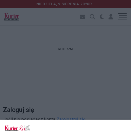
NIEDZIELA, 9 SIERPNIA 2026R.
REKLAMA
Zaloguj się
Jeśli nie posiadasz konta
Zarejestruj się