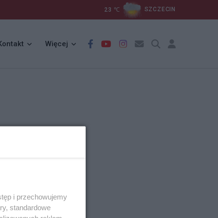
23
℃
SZCZECIN
Kontakt
Więcej
stęp i przechowujemy
ory, standardowe
alizowanych reklam,