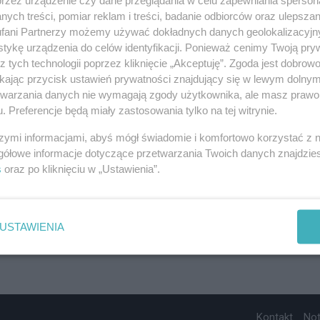
ych treści, pomiar reklam i treści, badanie odbiorców oraz ulepszan
fani Partnerzy możemy używać dokładnych danych geolokalizacyjn
tykę urządzenia do celów identyfikacji. Ponieważ cenimy Twoją pry
z tych technologii poprzez kliknięcie „Akceptuję”. Zgoda jest dobro
ikając przycisk ustawień prywatności znajdujący się w lewym dolny
etwarzania danych nie wymagają zgody użytkownika, ale masz prawo 
. Preferencje będą miały zastosowania tylko na tej witrynie.
szymi informacjami, abyś mógł świadomie i komfortowo korzystać z
gółowe informacje dotyczące przetwarzania Twoich danych znajdzi
s
oraz po kliknięciu w „Ustawienia”.
USTAWIENIA
Kontakt
No