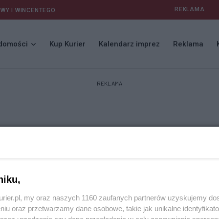
REKLAMA
AWY I WINCENTEGO
domości
Kup Kurier
Kalendarz imprez
Reklama
REKLAMA
niku,
kurier.pl, my oraz naszych 1160 zaufanych partnerów uzyskujemy do
niu oraz przetwarzamy dane osobowe, takie jak unikalne identyfikat
przez urządzenie czy dane przeglądania w celu zapewniania sperson