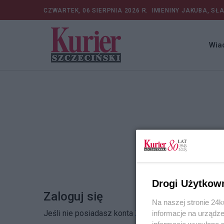
CZWARTEK, 06 SIERPNIA 2026 R.
IMIENINY JAKUBA, SŁ
Wia
Drogi Użytkow
Zaloguj się
Na naszej stronie 24
Jeśli nie posiadasz konta
Zarejestruj się
informacje na urządze
informacje wysyłane 