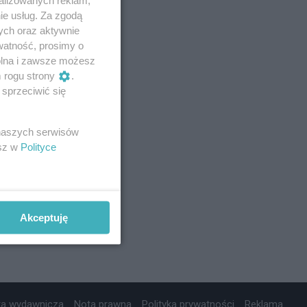
ie usług. Za zgodą
ych oraz aktywnie
watność, prosimy o
wolna i zawsze możesz
m rogu strony
.
sprzeciwić się
 naszych serwisów
esz w
Polityce
Akceptuję
ta wydawnicza
Nota prawna
Polityka prywatności
Reklama