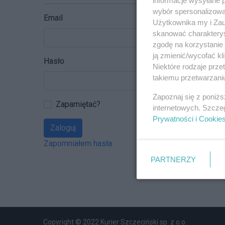
wybór spersonalizowan
Email
Użytkownika my i Zau
skanować charakterys
zgodę na korzystanie 
ją zmienić/wycofać kl
Hasło
Niektóre rodzaje prz
takiemu przetwarzaniu
Zapoznaj się z poniż
Zapamiętać?
internetowych. Szcze
Prywatności i Cookie
Zaloguj
Zapomniałem hasła
PARTNERZY
Copyright © 2022 Kurier Szczeciński sp. z o.o.