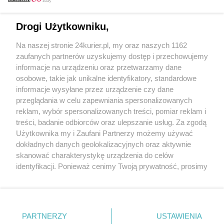
Email
Drogi Użytkowniku,
Na naszej stronie 24kurier.pl, my oraz naszych 1162
Hasło
zaufanych partnerów uzyskujemy dostęp i przechowujemy
informacje na urządzeniu oraz przetwarzamy dane
osobowe, takie jak unikalne identyfikatory, standardowe
informacje wysyłane przez urządzenie czy dane
Zapamiętać?
przeglądania w celu zapewniania spersonalizowanych
reklam, wybór spersonalizowanych treści, pomiar reklam i
Zaloguj
treści, badanie odbiorców oraz ulepszanie usług. Za zgodą
Użytkownika my i Zaufani Partnerzy możemy używać
Zapomniałem hasła
dokładnych danych geolokalizacyjnych oraz aktywnie
skanować charakterystykę urządzenia do celów
identyfikacji. Ponieważ cenimy Twoją prywatność, prosimy
o zgodę na korzystanie z tych technologii poprzez
kliknięcie „Akceptuję”. Zgoda jest dobrowolna i zawsze
możesz ją zmienić/wycofać klikając przycisk ustawień
prywatności znajdujący się w lewym dolnym rogu strony
PARTNERZY
Copyright © 2022 Kurier Szczeciński sp. z o.o.
USTAWIENIA
. Niektóre rodzaje przetwarzania danych nie wymagają