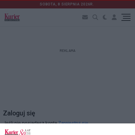
SOBOTA, 8 SIERPNIA 2026R.
REKLAMA
Zaloguj się
Jeśli nie posiadasz konta
Zarejestruj się