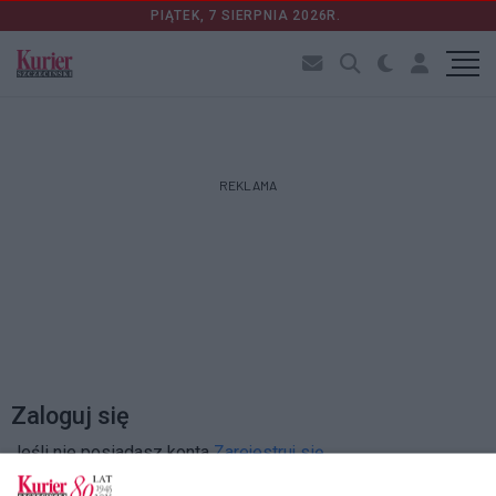
PIĄTEK, 7 SIERPNIA 2026R.
REKLAMA
Zaloguj się
Jeśli nie posiadasz konta
Zarejestruj się