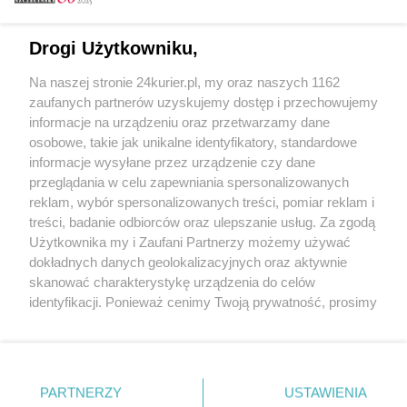
Email
Drogi Użytkowniku,
Na naszej stronie 24kurier.pl, my oraz naszych 1162
Hasło
zaufanych partnerów uzyskujemy dostęp i przechowujemy
informacje na urządzeniu oraz przetwarzamy dane
osobowe, takie jak unikalne identyfikatory, standardowe
informacje wysyłane przez urządzenie czy dane
Zapamiętać?
przeglądania w celu zapewniania spersonalizowanych
reklam, wybór spersonalizowanych treści, pomiar reklam i
Zaloguj
treści, badanie odbiorców oraz ulepszanie usług. Za zgodą
Użytkownika my i Zaufani Partnerzy możemy używać
Zapomniałem hasła
dokładnych danych geolokalizacyjnych oraz aktywnie
skanować charakterystykę urządzenia do celów
identyfikacji. Ponieważ cenimy Twoją prywatność, prosimy
o zgodę na korzystanie z tych technologii poprzez
kliknięcie „Akceptuję”. Zgoda jest dobrowolna i zawsze
możesz ją zmienić/wycofać klikając przycisk ustawień
prywatności znajdujący się w lewym dolnym rogu strony
PARTNERZY
Copyright © 2022 Kurier Szczeciński sp. z o.o.
USTAWIENIA
. Niektóre rodzaje przetwarzania danych nie wymagają