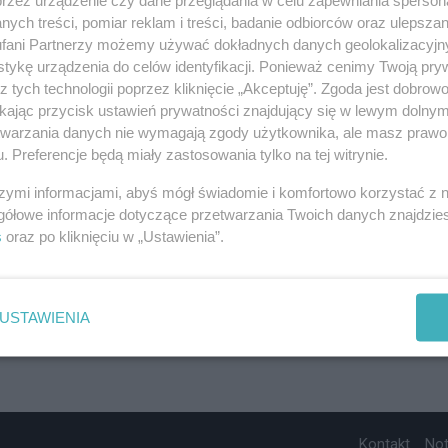
ych treści, pomiar reklam i treści, badanie odbiorców oraz ulepszan
fani Partnerzy możemy używać dokładnych danych geolokalizacyjn
tykę urządzenia do celów identyfikacji. Ponieważ cenimy Twoją pry
z tych technologii poprzez kliknięcie „Akceptuję”. Zgoda jest dobro
ikając przycisk ustawień prywatności znajdujący się w lewym dolny
etwarzania danych nie wymagają zgody użytkownika, ale masz prawo 
. Preferencje będą miały zastosowania tylko na tej witrynie.
szymi informacjami, abyś mógł świadomie i komfortowo korzystać z
gółowe informacje dotyczące przetwarzania Twoich danych znajdzi
s
oraz po kliknięciu w „Ustawienia”.
USTAWIENIA
Kontakt
No