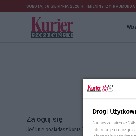
SOBOTA, 08 SIERPNIA 2026 R.
IMIENINY IZY, RAJMUNDA
Wia
Drogi Użytkow
Zaloguj się
Na naszej stronie 24
Jeśli nie posiadasz konta
Zarejestruj się
informacje na urządze
informacje wysyłane 