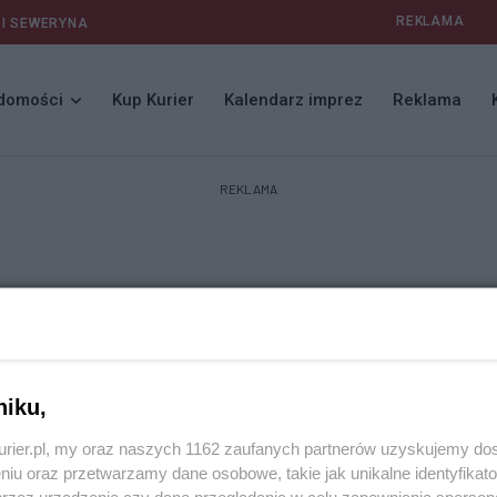
REKLAMA
 I SEWERYNA
domości
Kup Kurier
Kalendarz imprez
Reklama
REKLAMA
niku,
kurier.pl, my oraz naszych 1162 zaufanych partnerów uzyskujemy do
niu oraz przetwarzamy dane osobowe, takie jak unikalne identyfikat
przez urządzenie czy dane przeglądania w celu zapewniania sperson