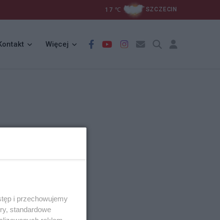
17
℃
SZCZECIN
Kontakt
Więcej
stęp i przechowujemy
ory, standardowe
alizowanych reklam,