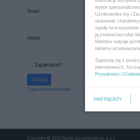
wybór spersonalizowan
Email
Użytkownika my i Zau
skanować charakterys
zgodę na korzystanie 
ją zmienić/wycofać kl
Hasło
Niektóre rodzaje prz
takiemu przetwarzaniu
Zapoznaj się z poniż
Zapamiętać?
internetowych. Szcze
Prywatności i Cookie
Zaloguj
Zapomniałem hasła
PARTNERZY
Copyright © 2022 Kurier Szczeciński sp. z o.o.