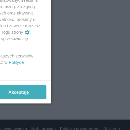
ie usług. Za zgodą
ych oraz aktywnie
watność, prosimy o
wolna i zawsze możesz
m rogu strony
.
sprzeciwić się
 naszych serwisów
esz w
Polityce
Akceptuję
ta wydawnicza
Nota prawna
Polityka prywatności
Reklama