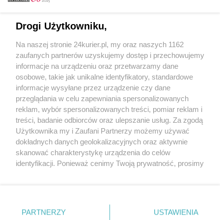
Email
Drogi Użytkowniku,
Na naszej stronie 24kurier.pl, my oraz naszych 1162
Hasło
zaufanych partnerów uzyskujemy dostęp i przechowujemy
informacje na urządzeniu oraz przetwarzamy dane
osobowe, takie jak unikalne identyfikatory, standardowe
informacje wysyłane przez urządzenie czy dane
Zapamiętać?
przeglądania w celu zapewniania spersonalizowanych
reklam, wybór spersonalizowanych treści, pomiar reklam i
Zaloguj
treści, badanie odbiorców oraz ulepszanie usług. Za zgodą
Użytkownika my i Zaufani Partnerzy możemy używać
Zapomniałem hasła
dokładnych danych geolokalizacyjnych oraz aktywnie
skanować charakterystykę urządzenia do celów
identyfikacji. Ponieważ cenimy Twoją prywatność, prosimy
o zgodę na korzystanie z tych technologii poprzez
kliknięcie „Akceptuję”. Zgoda jest dobrowolna i zawsze
możesz ją zmienić/wycofać klikając przycisk ustawień
prywatności znajdujący się w lewym dolnym rogu strony
PARTNERZY
Copyright © 2022 Kurier Szczeciński sp. z o.o.
USTAWIENIA
. Niektóre rodzaje przetwarzania danych nie wymagają