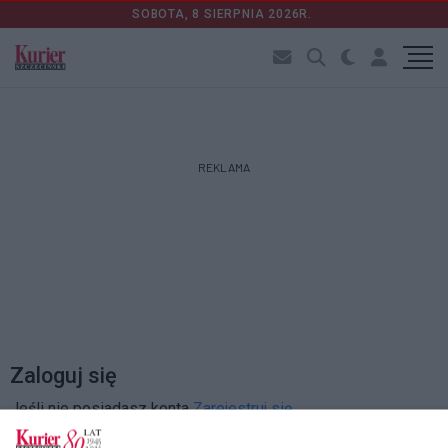
SOBOTA, 8 SIERPNIA 2026R.
REKLAMA
Zaloguj się
Jeśli nie posiadasz konta
Zarejestruj się