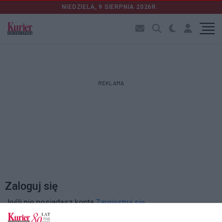
NIEDZIELA, 9 SIERPNIA 2026R.
REKLAMA
Zaloguj się
Jeśli nie posiadasz konta
Zarejestruj się