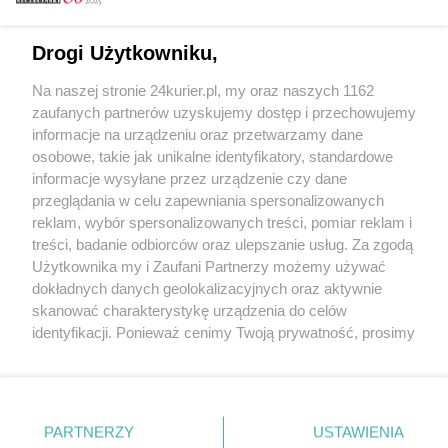
Email
Drogi Użytkowniku,
Na naszej stronie 24kurier.pl, my oraz naszych 1162
Hasło
zaufanych partnerów uzyskujemy dostęp i przechowujemy
informacje na urządzeniu oraz przetwarzamy dane
osobowe, takie jak unikalne identyfikatory, standardowe
informacje wysyłane przez urządzenie czy dane
Zapamiętać?
przeglądania w celu zapewniania spersonalizowanych
reklam, wybór spersonalizowanych treści, pomiar reklam i
Zaloguj
treści, badanie odbiorców oraz ulepszanie usług. Za zgodą
Użytkownika my i Zaufani Partnerzy możemy używać
Zapomniałem hasła
dokładnych danych geolokalizacyjnych oraz aktywnie
skanować charakterystykę urządzenia do celów
identyfikacji. Ponieważ cenimy Twoją prywatność, prosimy
o zgodę na korzystanie z tych technologii poprzez
kliknięcie „Akceptuję”. Zgoda jest dobrowolna i zawsze
możesz ją zmienić/wycofać klikając przycisk ustawień
prywatności znajdujący się w lewym dolnym rogu strony
PARTNERZY
Copyright © 2022 Kurier Szczeciński sp. z o.o.
USTAWIENIA
. Niektóre rodzaje przetwarzania danych nie wymagają