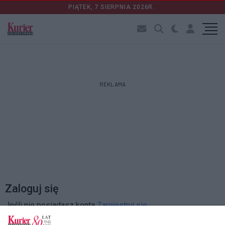
PIĄTEK, 7 SIERPNIA 2026R.
REKLAMA
Zaloguj się
Jeśli nie posiadasz konta
Zarejestruj się