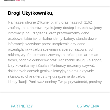
Email
Drogi Użytkowniku,
Na naszej stronie 24kurier.pl, my oraz naszych 1162
Hasło
zaufanych partnerów uzyskujemy dostęp i przechowujemy
informacje na urządzeniu oraz przetwarzamy dane
osobowe, takie jak unikalne identyfikatory, standardowe
informacje wysyłane przez urządzenie czy dane
Zapamiętać?
przeglądania w celu zapewniania spersonalizowanych
reklam, wybór spersonalizowanych treści, pomiar reklam i
Zaloguj
treści, badanie odbiorców oraz ulepszanie usług. Za zgodą
Użytkownika my i Zaufani Partnerzy możemy używać
Zapomniałem hasła
dokładnych danych geolokalizacyjnych oraz aktywnie
skanować charakterystykę urządzenia do celów
identyfikacji. Ponieważ cenimy Twoją prywatność, prosimy
o zgodę na korzystanie z tych technologii poprzez
kliknięcie „Akceptuję”. Zgoda jest dobrowolna i zawsze
możesz ją zmienić/wycofać klikając przycisk ustawień
prywatności znajdujący się w lewym dolnym rogu strony
PARTNERZY
Copyright © 2022 Kurier Szczeciński sp. z o.o.
USTAWIENIA
. Niektóre rodzaje przetwarzania danych nie wymagają