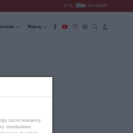
17
℃
SZCZECIN
Kontakt
Więcej
stęp i przechowujemy
ory, standardowe
alizowanych reklam,