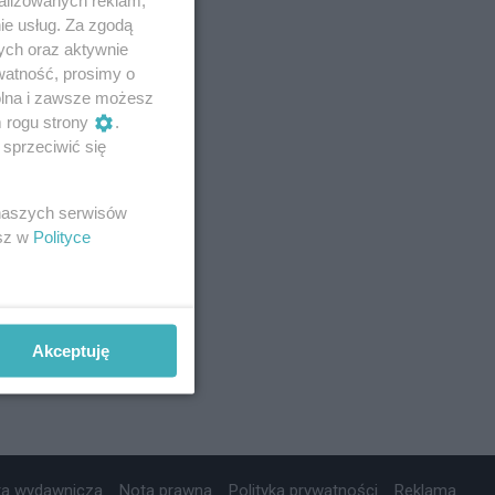
ie usług. Za zgodą
ych oraz aktywnie
watność, prosimy o
wolna i zawsze możesz
m rogu strony
.
sprzeciwić się
 naszych serwisów
esz w
Polityce
Akceptuję
ta wydawnicza
Nota prawna
Polityka prywatności
Reklama