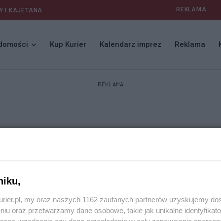
REKLAMA
Y I KAJETANA
domości
Kup Kurier
Kalendarz imprez
Reklama
REKLAMA
niku,
kurier.pl, my oraz naszych 1162 zaufanych partnerów uzyskujemy do
niu oraz przetwarzamy dane osobowe, takie jak unikalne identyfikat
przez urządzenie czy dane przeglądania w celu zapewniania sperson