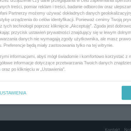
ych treści, pomiar reklam i treści, badanie odbiorców oraz ulepszan
fani Partnerzy możemy używać dokładnych danych geolokalizacyjn
tykę urządzenia do celów identyfikacji. Ponieważ cenimy Twoją pry
z tych technologii poprzez kliknięcie „Akceptuję”. Zgoda jest dobro
ikając przycisk ustawień prywatności znajdujący się w lewym dolny
etwarzania danych nie wymagają zgody użytkownika, ale masz prawo 
. Preferencje będą miały zastosowania tylko na tej witrynie.
szymi informacjami, abyś mógł świadomie i komfortowo korzystać z
gółowe informacje dotyczące przetwarzania Twoich danych znajdzi
s
oraz po kliknięciu w „Ustawienia”.
USTAWIENIA
Kontakt
No