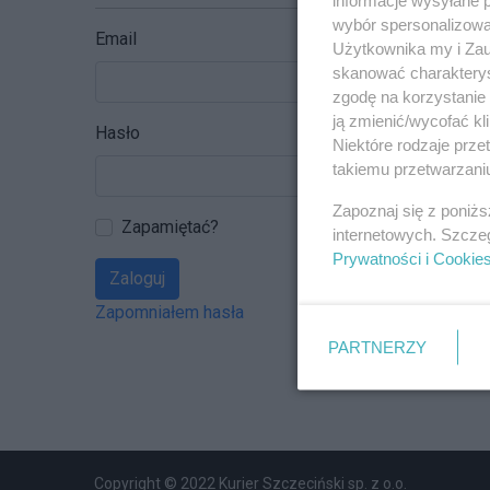
wybór spersonalizowan
Email
Użytkownika my i Zau
skanować charakterys
zgodę na korzystanie 
ją zmienić/wycofać kl
Hasło
Niektóre rodzaje prz
takiemu przetwarzaniu
Zapoznaj się z poniż
Zapamiętać?
internetowych. Szcze
Prywatności i Cookie
Zaloguj
Zapomniałem hasła
PARTNERZY
Copyright © 2022 Kurier Szczeciński sp. z o.o.