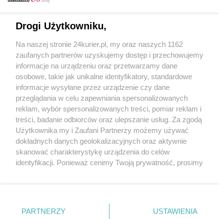
Email
Drogi Użytkowniku,
Na naszej stronie 24kurier.pl, my oraz naszych 1162
Hasło
zaufanych partnerów uzyskujemy dostęp i przechowujemy
informacje na urządzeniu oraz przetwarzamy dane
osobowe, takie jak unikalne identyfikatory, standardowe
informacje wysyłane przez urządzenie czy dane
Zapamiętać?
przeglądania w celu zapewniania spersonalizowanych
reklam, wybór spersonalizowanych treści, pomiar reklam i
Zaloguj
treści, badanie odbiorców oraz ulepszanie usług. Za zgodą
Użytkownika my i Zaufani Partnerzy możemy używać
Zapomniałem hasła
dokładnych danych geolokalizacyjnych oraz aktywnie
skanować charakterystykę urządzenia do celów
identyfikacji. Ponieważ cenimy Twoją prywatność, prosimy
o zgodę na korzystanie z tych technologii poprzez
kliknięcie „Akceptuję”. Zgoda jest dobrowolna i zawsze
możesz ją zmienić/wycofać klikając przycisk ustawień
prywatności znajdujący się w lewym dolnym rogu strony
PARTNERZY
Copyright © 2022 Kurier Szczeciński sp. z o.o.
USTAWIENIA
. Niektóre rodzaje przetwarzania danych nie wymagają