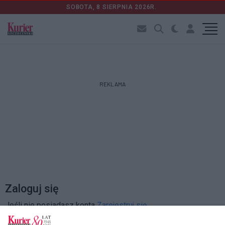
SOBOTA, 8 SIERPNIA 2026R.
REKLAMA
Zaloguj się
Jeśli nie posiadasz konta
Zarejestruj się