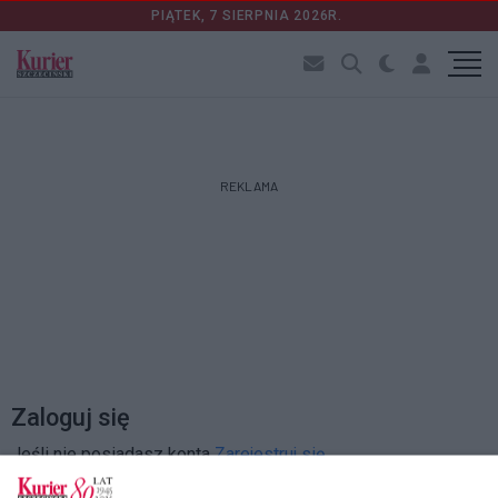
PIĄTEK, 7 SIERPNIA 2026R.
REKLAMA
Zaloguj się
Jeśli nie posiadasz konta
Zarejestruj się