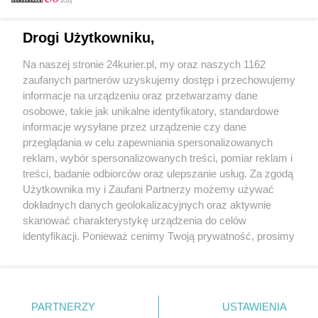
Email
Drogi Użytkowniku,
Na naszej stronie 24kurier.pl, my oraz naszych 1162
Hasło
zaufanych partnerów uzyskujemy dostęp i przechowujemy
informacje na urządzeniu oraz przetwarzamy dane
osobowe, takie jak unikalne identyfikatory, standardowe
informacje wysyłane przez urządzenie czy dane
Zapamiętać?
przeglądania w celu zapewniania spersonalizowanych
reklam, wybór spersonalizowanych treści, pomiar reklam i
Zaloguj
treści, badanie odbiorców oraz ulepszanie usług. Za zgodą
Użytkownika my i Zaufani Partnerzy możemy używać
Zapomniałem hasła
dokładnych danych geolokalizacyjnych oraz aktywnie
skanować charakterystykę urządzenia do celów
identyfikacji. Ponieważ cenimy Twoją prywatność, prosimy
o zgodę na korzystanie z tych technologii poprzez
kliknięcie „Akceptuję”. Zgoda jest dobrowolna i zawsze
możesz ją zmienić/wycofać klikając przycisk ustawień
prywatności znajdujący się w lewym dolnym rogu strony
PARTNERZY
Copyright © 2022 Kurier Szczeciński sp. z o.o.
USTAWIENIA
. Niektóre rodzaje przetwarzania danych nie wymagają