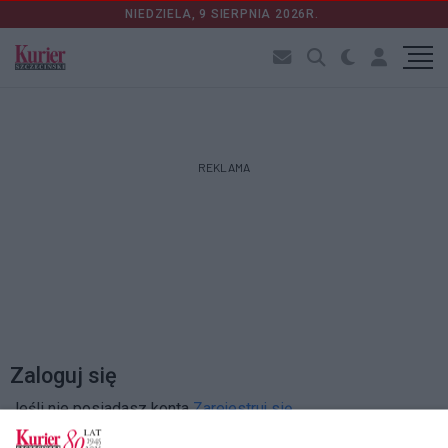
NIEDZIELA, 9 SIERPNIA 2026R.
REKLAMA
Zaloguj się
Jeśli nie posiadasz konta
Zarejestruj się