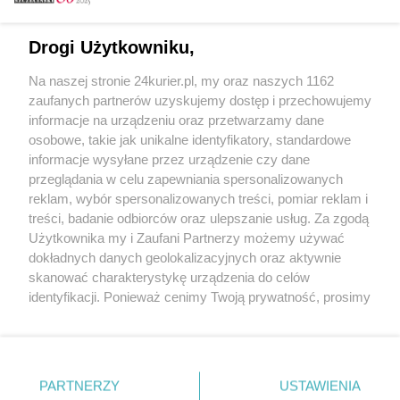
Email
Drogi Użytkowniku,
Na naszej stronie 24kurier.pl, my oraz naszych 1162
Hasło
zaufanych partnerów uzyskujemy dostęp i przechowujemy
informacje na urządzeniu oraz przetwarzamy dane
osobowe, takie jak unikalne identyfikatory, standardowe
informacje wysyłane przez urządzenie czy dane
Zapamiętać?
przeglądania w celu zapewniania spersonalizowanych
reklam, wybór spersonalizowanych treści, pomiar reklam i
Zaloguj
treści, badanie odbiorców oraz ulepszanie usług. Za zgodą
Użytkownika my i Zaufani Partnerzy możemy używać
Zapomniałem hasła
dokładnych danych geolokalizacyjnych oraz aktywnie
skanować charakterystykę urządzenia do celów
identyfikacji. Ponieważ cenimy Twoją prywatność, prosimy
o zgodę na korzystanie z tych technologii poprzez
kliknięcie „Akceptuję”. Zgoda jest dobrowolna i zawsze
możesz ją zmienić/wycofać klikając przycisk ustawień
prywatności znajdujący się w lewym dolnym rogu strony
PARTNERZY
Copyright © 2022 Kurier Szczeciński sp. z o.o.
USTAWIENIA
. Niektóre rodzaje przetwarzania danych nie wymagają