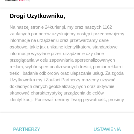
Email
Drogi Użytkowniku,
Na naszej stronie 24kurier.pl, my oraz naszych 1162
Hasło
zaufanych partnerów uzyskujemy dostęp i przechowujemy
informacje na urządzeniu oraz przetwarzamy dane
osobowe, takie jak unikalne identyfikatory, standardowe
informacje wysyłane przez urządzenie czy dane
Zapamiętać?
przeglądania w celu zapewniania spersonalizowanych
reklam, wybór spersonalizowanych treści, pomiar reklam i
Zaloguj
treści, badanie odbiorców oraz ulepszanie usług. Za zgodą
Użytkownika my i Zaufani Partnerzy możemy używać
Zapomniałem hasła
dokładnych danych geolokalizacyjnych oraz aktywnie
skanować charakterystykę urządzenia do celów
identyfikacji. Ponieważ cenimy Twoją prywatność, prosimy
o zgodę na korzystanie z tych technologii poprzez
kliknięcie „Akceptuję”. Zgoda jest dobrowolna i zawsze
możesz ją zmienić/wycofać klikając przycisk ustawień
prywatności znajdujący się w lewym dolnym rogu strony
PARTNERZY
Copyright © 2022 Kurier Szczeciński sp. z o.o.
USTAWIENIA
. Niektóre rodzaje przetwarzania danych nie wymagają