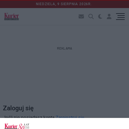
NIEDZIELA, 9 SIERPNIA 2026R.
REKLAMA
Zaloguj się
Jeśli nie posiadasz konta
Zarejestruj się