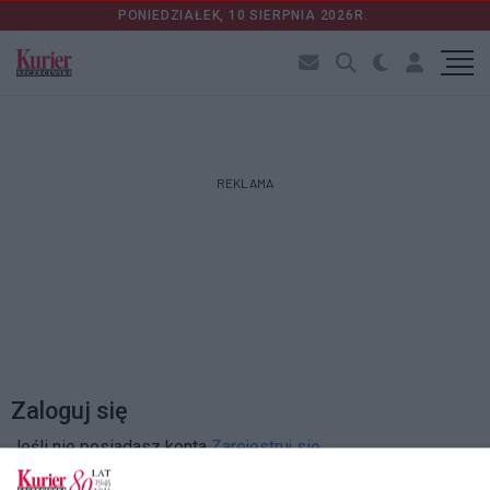
PONIEDZIAŁEK, 10 SIERPNIA 2026R.
REKLAMA
Zaloguj się
Jeśli nie posiadasz konta
Zarejestruj się