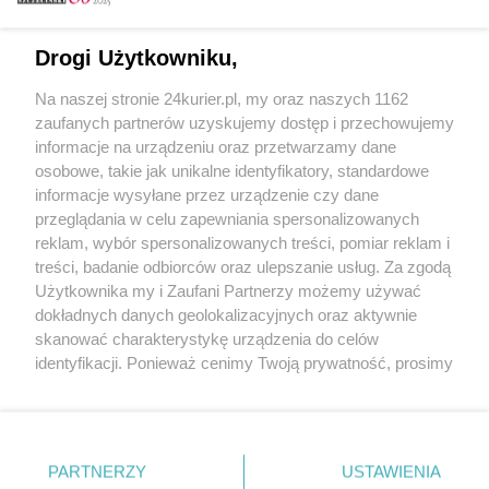
Email
Drogi Użytkowniku,
Na naszej stronie 24kurier.pl, my oraz naszych 1162
Hasło
zaufanych partnerów uzyskujemy dostęp i przechowujemy
informacje na urządzeniu oraz przetwarzamy dane
osobowe, takie jak unikalne identyfikatory, standardowe
informacje wysyłane przez urządzenie czy dane
Zapamiętać?
przeglądania w celu zapewniania spersonalizowanych
reklam, wybór spersonalizowanych treści, pomiar reklam i
Zaloguj
treści, badanie odbiorców oraz ulepszanie usług. Za zgodą
Użytkownika my i Zaufani Partnerzy możemy używać
Zapomniałem hasła
dokładnych danych geolokalizacyjnych oraz aktywnie
skanować charakterystykę urządzenia do celów
identyfikacji. Ponieważ cenimy Twoją prywatność, prosimy
o zgodę na korzystanie z tych technologii poprzez
kliknięcie „Akceptuję”. Zgoda jest dobrowolna i zawsze
możesz ją zmienić/wycofać klikając przycisk ustawień
prywatności znajdujący się w lewym dolnym rogu strony
PARTNERZY
Copyright © 2022 Kurier Szczeciński sp. z o.o.
USTAWIENIA
. Niektóre rodzaje przetwarzania danych nie wymagają