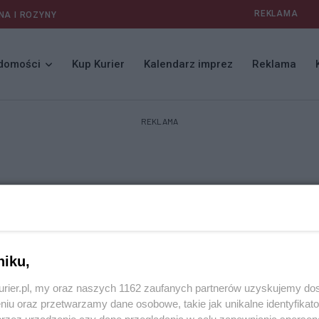
REKLAMA
NA I ROZYNY
domości
Kup Kurier
Kalendarz imprez
Reklama
REKLAMA
niku,
kurier.pl, my oraz naszych 1162 zaufanych partnerów uzyskujemy do
niu oraz przetwarzamy dane osobowe, takie jak unikalne identyfikat
przez urządzenie czy dane przeglądania w celu zapewniania sperson