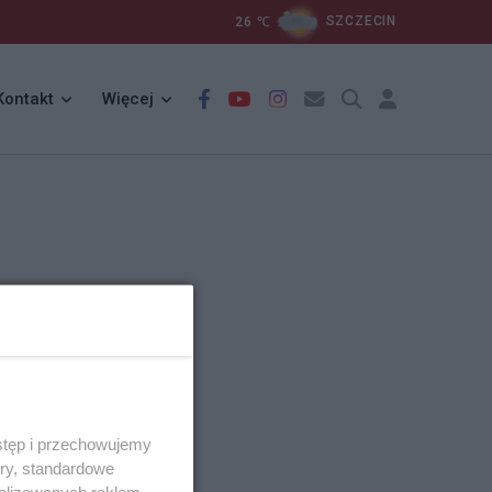
26
℃
SZCZECIN
Kontakt
Więcej
stęp i przechowujemy
ory, standardowe
alizowanych reklam,