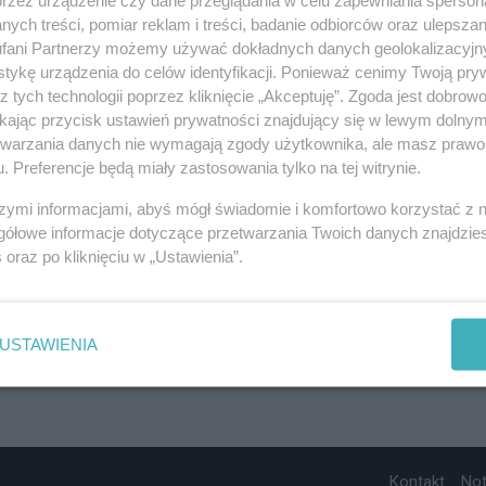
ych treści, pomiar reklam i treści, badanie odbiorców oraz ulepszan
fani Partnerzy możemy używać dokładnych danych geolokalizacyjn
tykę urządzenia do celów identyfikacji. Ponieważ cenimy Twoją pry
z tych technologii poprzez kliknięcie „Akceptuję”. Zgoda jest dobro
ikając przycisk ustawień prywatności znajdujący się w lewym dolny
etwarzania danych nie wymagają zgody użytkownika, ale masz prawo 
. Preferencje będą miały zastosowania tylko na tej witrynie.
szymi informacjami, abyś mógł świadomie i komfortowo korzystać z
gółowe informacje dotyczące przetwarzania Twoich danych znajdzi
s
oraz po kliknięciu w „Ustawienia”.
USTAWIENIA
Kontakt
No