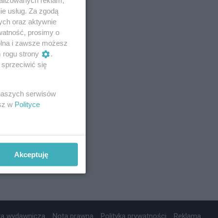
ie usług. Za zgodą
ych oraz aktywnie
watność, prosimy o
wolna i zawsze możesz
m rogu strony
.
sprzeciwić się
 naszych serwisów
esz w
Polityce
Akceptuję
ta wydawnicza
Nota prawna
Polityka prywatności
Reklama