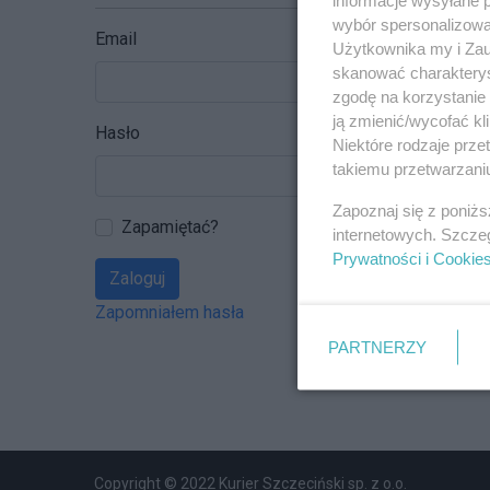
wybór spersonalizowan
Email
Użytkownika my i Zau
skanować charakterys
zgodę na korzystanie 
ją zmienić/wycofać kl
Hasło
Niektóre rodzaje prz
takiemu przetwarzaniu
Zapoznaj się z poniż
Zapamiętać?
internetowych. Szcze
Prywatności i Cookie
Zaloguj
Zapomniałem hasła
PARTNERZY
Copyright © 2022 Kurier Szczeciński sp. z o.o.