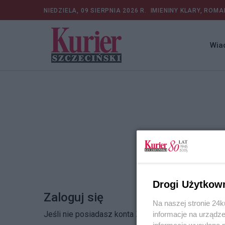
NIEDZIELA, 09 SIERPNIA 2026 R.
IMIENINY KLARY, ROMA
Wia
Drogi Użytkow
Zaloguj się
Na naszej stronie 24
Jeśli nie posiadasz konta
Zarejestruj się
informacje na urządze
informacje wysyłane 