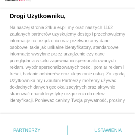
Email
Drogi Użytkowniku,
Na naszej stronie 24kurier.pl, my oraz naszych 1162
Hasło
zaufanych partnerów uzyskujemy dostęp i przechowujemy
informacje na urządzeniu oraz przetwarzamy dane
osobowe, takie jak unikalne identyfikatory, standardowe
informacje wysyłane przez urządzenie czy dane
Zapamiętać?
przeglądania w celu zapewniania spersonalizowanych
reklam, wybór spersonalizowanych treści, pomiar reklam i
Zaloguj
treści, badanie odbiorców oraz ulepszanie usług. Za zgodą
Użytkownika my i Zaufani Partnerzy możemy używać
Zapomniałem hasła
dokładnych danych geolokalizacyjnych oraz aktywnie
skanować charakterystykę urządzenia do celów
identyfikacji. Ponieważ cenimy Twoją prywatność, prosimy
o zgodę na korzystanie z tych technologii poprzez
kliknięcie „Akceptuję”. Zgoda jest dobrowolna i zawsze
możesz ją zmienić/wycofać klikając przycisk ustawień
prywatności znajdujący się w lewym dolnym rogu strony
PARTNERZY
Copyright © 2022 Kurier Szczeciński sp. z o.o.
USTAWIENIA
. Niektóre rodzaje przetwarzania danych nie wymagają