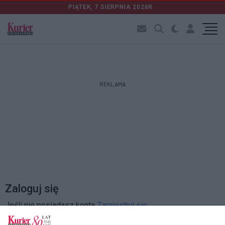
PIĄTEK, 7 SIERPNIA 2026R.
REKLAMA
Zaloguj się
Jeśli nie posiadasz konta
Zarejestruj się