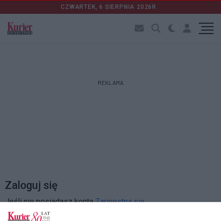
CZWARTEK, 6 SIERPNIA 2026R.
REKLAMA
Zaloguj się
Jeśli nie posiadasz konta
Zarejestruj się