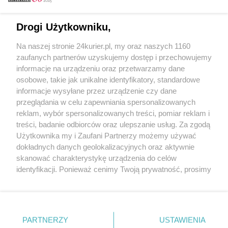
Email
Drogi Użytkowniku,
Na naszej stronie 24kurier.pl, my oraz naszych 1160
Hasło
zaufanych partnerów uzyskujemy dostęp i przechowujemy
informacje na urządzeniu oraz przetwarzamy dane
osobowe, takie jak unikalne identyfikatory, standardowe
informacje wysyłane przez urządzenie czy dane
Zapamiętać?
przeglądania w celu zapewniania spersonalizowanych
reklam, wybór spersonalizowanych treści, pomiar reklam i
Zaloguj
treści, badanie odbiorców oraz ulepszanie usług. Za zgodą
Użytkownika my i Zaufani Partnerzy możemy używać
Zapomniałem hasła
dokładnych danych geolokalizacyjnych oraz aktywnie
skanować charakterystykę urządzenia do celów
identyfikacji. Ponieważ cenimy Twoją prywatność, prosimy
o zgodę na korzystanie z tych technologii poprzez
kliknięcie „Akceptuję”. Zgoda jest dobrowolna i zawsze
możesz ją zmienić/wycofać klikając przycisk ustawień
prywatności znajdujący się w lewym dolnym rogu strony
PARTNERZY
Copyright © 2022 Kurier Szczeciński sp. z o.o.
USTAWIENIA
. Niektóre rodzaje przetwarzania danych nie wymagają