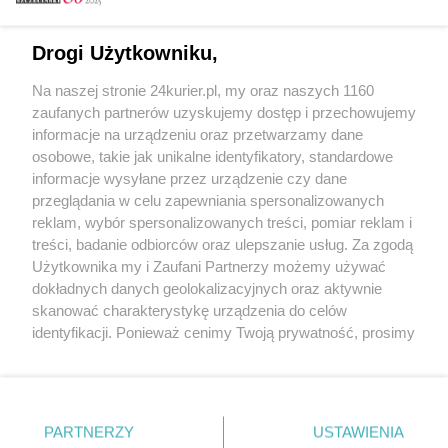
Email
Drogi Użytkowniku,
Na naszej stronie 24kurier.pl, my oraz naszych 1160
Hasło
zaufanych partnerów uzyskujemy dostęp i przechowujemy
informacje na urządzeniu oraz przetwarzamy dane
osobowe, takie jak unikalne identyfikatory, standardowe
informacje wysyłane przez urządzenie czy dane
Zapamiętać?
przeglądania w celu zapewniania spersonalizowanych
reklam, wybór spersonalizowanych treści, pomiar reklam i
Zaloguj
treści, badanie odbiorców oraz ulepszanie usług. Za zgodą
Użytkownika my i Zaufani Partnerzy możemy używać
Zapomniałem hasła
dokładnych danych geolokalizacyjnych oraz aktywnie
skanować charakterystykę urządzenia do celów
identyfikacji. Ponieważ cenimy Twoją prywatność, prosimy
o zgodę na korzystanie z tych technologii poprzez
kliknięcie „Akceptuję”. Zgoda jest dobrowolna i zawsze
możesz ją zmienić/wycofać klikając przycisk ustawień
prywatności znajdujący się w lewym dolnym rogu strony
PARTNERZY
Copyright © 2022 Kurier Szczeciński sp. z o.o.
USTAWIENIA
. Niektóre rodzaje przetwarzania danych nie wymagają