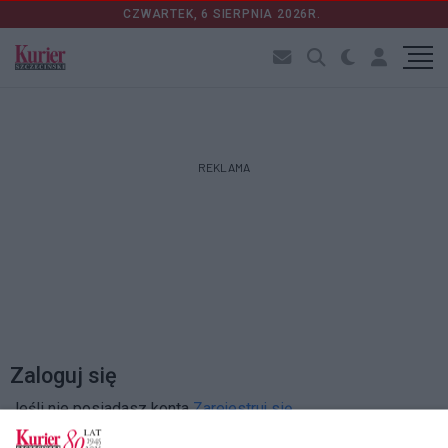
CZWARTEK, 6 SIERPNIA 2026R.
REKLAMA
Zaloguj się
Jeśli nie posiadasz konta
Zarejestruj się