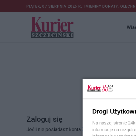
PIĄTEK, 07 SIERPNIA 2026 R.
IMIENINY DONATY, OLECHN
Wia
Drogi Użytkow
Zaloguj się
Na naszej stronie 24
Jeśli nie posiadasz konta
Zarejestruj się
informacje na urządze
informacje wysyłane 