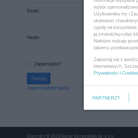
wybór spersonalizowan
Email
Użytkownika my i Zau
skanować charakterys
zgodę na korzystanie 
ją zmienić/wycofać kl
Hasło
Niektóre rodzaje prz
takiemu przetwarzaniu
Zapoznaj się z poniż
Zapamiętać?
internetowych. Szcze
Prywatności i Cookie
Zaloguj
Zapomniałem hasła
PARTNERZY
Copyright © 2022 Kurier Szczeciński sp. z o.o.