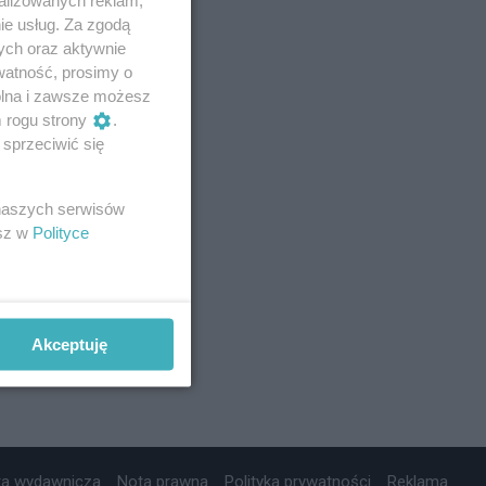
ie usług. Za zgodą
ych oraz aktywnie
watność, prosimy o
wolna i zawsze możesz
m rogu strony
.
sprzeciwić się
 naszych serwisów
esz w
Polityce
Akceptuję
ta wydawnicza
Nota prawna
Polityka prywatności
Reklama