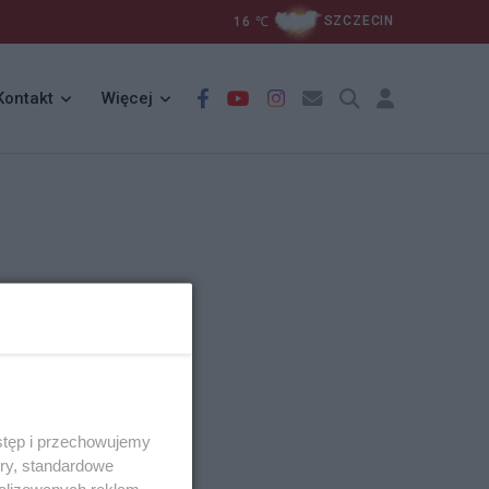
16
℃
SZCZECIN
Kontakt
Więcej
stęp i przechowujemy
ory, standardowe
alizowanych reklam,