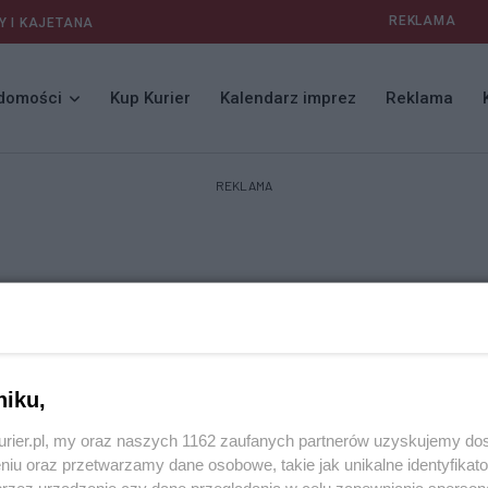
REKLAMA
Y I KAJETANA
domości
Kup Kurier
Kalendarz imprez
Reklama
REKLAMA
niku,
kurier.pl, my oraz naszych 1162 zaufanych partnerów uzyskujemy do
niu oraz przetwarzamy dane osobowe, takie jak unikalne identyfikat
przez urządzenie czy dane przeglądania w celu zapewniania sperson