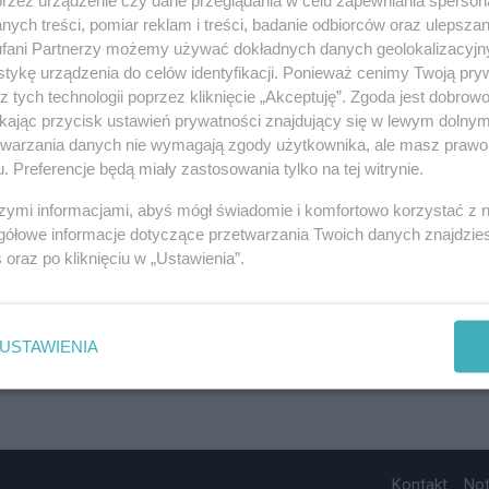
ych treści, pomiar reklam i treści, badanie odbiorców oraz ulepszan
fani Partnerzy możemy używać dokładnych danych geolokalizacyjn
tykę urządzenia do celów identyfikacji. Ponieważ cenimy Twoją pry
z tych technologii poprzez kliknięcie „Akceptuję”. Zgoda jest dobro
ikając przycisk ustawień prywatności znajdujący się w lewym dolny
etwarzania danych nie wymagają zgody użytkownika, ale masz prawo 
. Preferencje będą miały zastosowania tylko na tej witrynie.
szymi informacjami, abyś mógł świadomie i komfortowo korzystać z
gółowe informacje dotyczące przetwarzania Twoich danych znajdzi
s
oraz po kliknięciu w „Ustawienia”.
USTAWIENIA
Kontakt
No