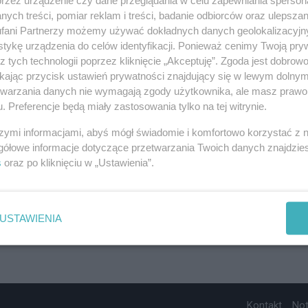
ych treści, pomiar reklam i treści, badanie odbiorców oraz ulepszan
fani Partnerzy możemy używać dokładnych danych geolokalizacyjn
tykę urządzenia do celów identyfikacji. Ponieważ cenimy Twoją pry
z tych technologii poprzez kliknięcie „Akceptuję”. Zgoda jest dobro
ikając przycisk ustawień prywatności znajdujący się w lewym dolny
etwarzania danych nie wymagają zgody użytkownika, ale masz prawo 
. Preferencje będą miały zastosowania tylko na tej witrynie.
szymi informacjami, abyś mógł świadomie i komfortowo korzystać z
gółowe informacje dotyczące przetwarzania Twoich danych znajdzi
s
oraz po kliknięciu w „Ustawienia”.
USTAWIENIA
Kontakt
No