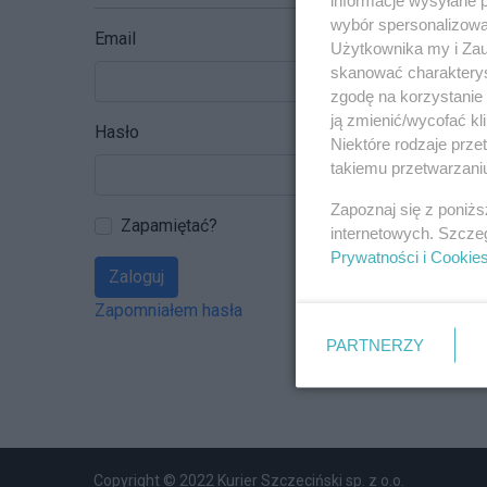
wybór spersonalizowan
Email
Użytkownika my i Zau
skanować charakterys
zgodę na korzystanie 
ją zmienić/wycofać kl
Hasło
Niektóre rodzaje prz
takiemu przetwarzaniu
Zapoznaj się z poniż
Zapamiętać?
internetowych. Szcze
Prywatności i Cookie
Zaloguj
Zapomniałem hasła
PARTNERZY
Copyright © 2022 Kurier Szczeciński sp. z o.o.