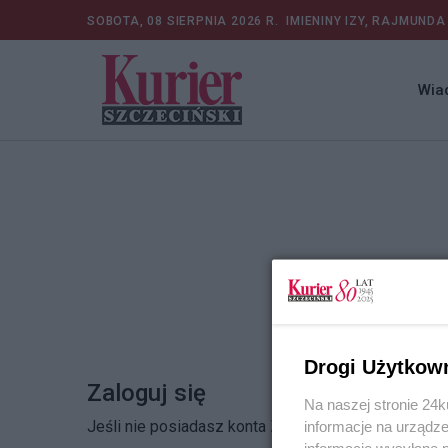
SOBOTA, 08 SIERPNIA 2026 R.
IMIENINY IZY, RAJMUNDA
Wia
Drogi Użytkow
Zaloguj się
Na naszej stronie 24
Jeśli nie posiadasz konta
Zarejestruj się
informacje na urządze
informacje wysyłane 