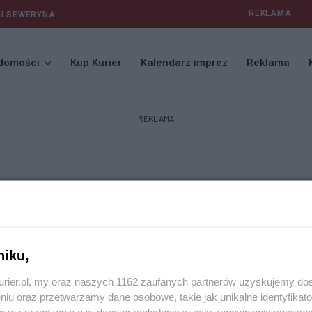
REKLAMA
 I SEWERYNA
domości
Kup Kurier
Kalendarz imprez
Reklama
REKLAMA
niku,
kurier.pl, my oraz naszych 1162 zaufanych partnerów uzyskujemy do
niu oraz przetwarzamy dane osobowe, takie jak unikalne identyfikat
przez urządzenie czy dane przeglądania w celu zapewniania sperson