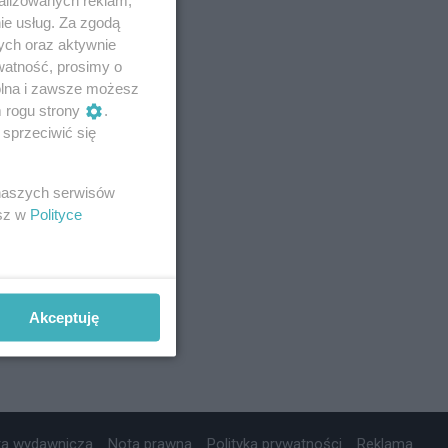
ie usług. Za zgodą
ych oraz aktywnie
watność, prosimy o
wolna i zawsze możesz
m rogu strony
.
sprzeciwić się
 naszych serwisów
esz w
Polityce
Akceptuję
ta wydawnicza
Nota prawna
Polityka prywatności
Reklama