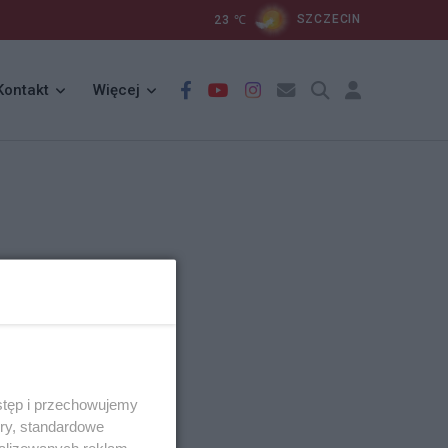
23
℃
SZCZECIN
Kontakt
Więcej
stęp i przechowujemy
ory, standardowe
alizowanych reklam,