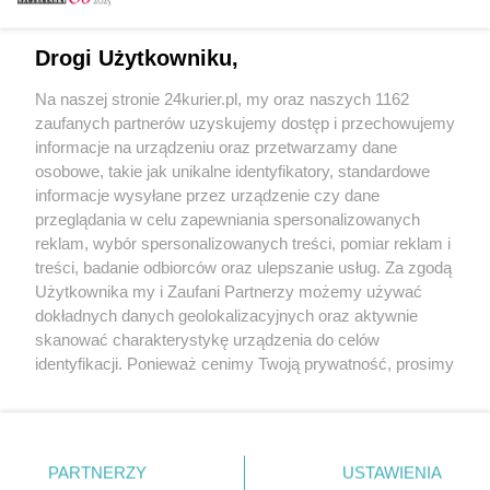
Email
Drogi Użytkowniku,
Na naszej stronie 24kurier.pl, my oraz naszych 1162
Hasło
zaufanych partnerów uzyskujemy dostęp i przechowujemy
informacje na urządzeniu oraz przetwarzamy dane
osobowe, takie jak unikalne identyfikatory, standardowe
informacje wysyłane przez urządzenie czy dane
Zapamiętać?
przeglądania w celu zapewniania spersonalizowanych
reklam, wybór spersonalizowanych treści, pomiar reklam i
Zaloguj
treści, badanie odbiorców oraz ulepszanie usług. Za zgodą
Użytkownika my i Zaufani Partnerzy możemy używać
Zapomniałem hasła
dokładnych danych geolokalizacyjnych oraz aktywnie
skanować charakterystykę urządzenia do celów
identyfikacji. Ponieważ cenimy Twoją prywatność, prosimy
o zgodę na korzystanie z tych technologii poprzez
kliknięcie „Akceptuję”. Zgoda jest dobrowolna i zawsze
możesz ją zmienić/wycofać klikając przycisk ustawień
prywatności znajdujący się w lewym dolnym rogu strony
PARTNERZY
Copyright © 2022 Kurier Szczeciński sp. z o.o.
USTAWIENIA
. Niektóre rodzaje przetwarzania danych nie wymagają