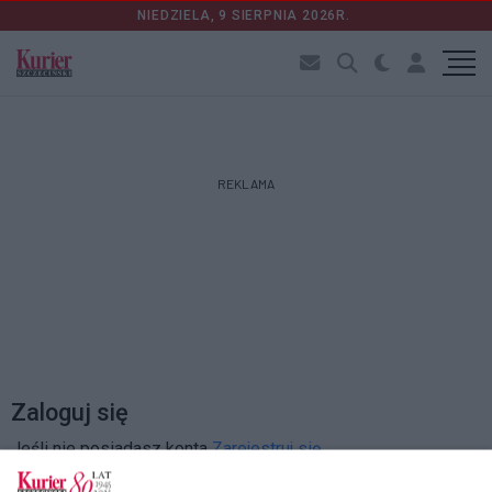
NIEDZIELA, 9 SIERPNIA 2026R.
REKLAMA
Zaloguj się
Jeśli nie posiadasz konta
Zarejestruj się