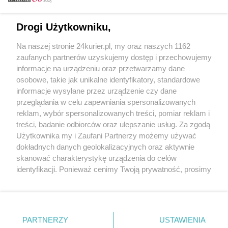
Email
Drogi Użytkowniku,
Na naszej stronie 24kurier.pl, my oraz naszych 1162
Hasło
zaufanych partnerów uzyskujemy dostęp i przechowujemy
informacje na urządzeniu oraz przetwarzamy dane
osobowe, takie jak unikalne identyfikatory, standardowe
informacje wysyłane przez urządzenie czy dane
Zapamiętać?
przeglądania w celu zapewniania spersonalizowanych
reklam, wybór spersonalizowanych treści, pomiar reklam i
Zaloguj
treści, badanie odbiorców oraz ulepszanie usług. Za zgodą
Użytkownika my i Zaufani Partnerzy możemy używać
Zapomniałem hasła
dokładnych danych geolokalizacyjnych oraz aktywnie
skanować charakterystykę urządzenia do celów
identyfikacji. Ponieważ cenimy Twoją prywatność, prosimy
o zgodę na korzystanie z tych technologii poprzez
kliknięcie „Akceptuję”. Zgoda jest dobrowolna i zawsze
możesz ją zmienić/wycofać klikając przycisk ustawień
prywatności znajdujący się w lewym dolnym rogu strony
PARTNERZY
Copyright © 2022 Kurier Szczeciński sp. z o.o.
USTAWIENIA
. Niektóre rodzaje przetwarzania danych nie wymagają