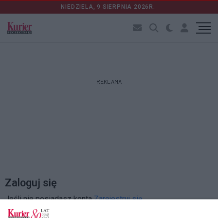
NIEDZIELA, 9 SIERPNIA 2026R.
REKLAMA
Zaloguj się
Jeśli nie posiadasz konta
Zarejestruj się