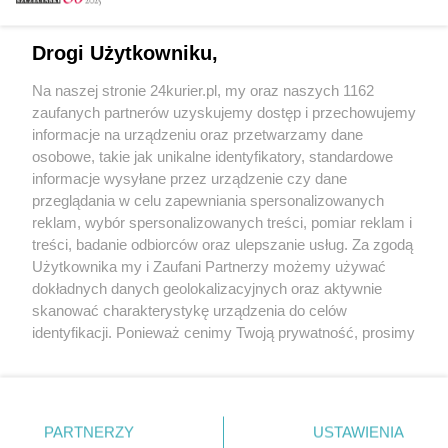
Email
Drogi Użytkowniku,
Na naszej stronie 24kurier.pl, my oraz naszych 1162
Hasło
zaufanych partnerów uzyskujemy dostęp i przechowujemy
informacje na urządzeniu oraz przetwarzamy dane
osobowe, takie jak unikalne identyfikatory, standardowe
informacje wysyłane przez urządzenie czy dane
Zapamiętać?
przeglądania w celu zapewniania spersonalizowanych
reklam, wybór spersonalizowanych treści, pomiar reklam i
Zaloguj
treści, badanie odbiorców oraz ulepszanie usług. Za zgodą
Użytkownika my i Zaufani Partnerzy możemy używać
Zapomniałem hasła
dokładnych danych geolokalizacyjnych oraz aktywnie
skanować charakterystykę urządzenia do celów
identyfikacji. Ponieważ cenimy Twoją prywatność, prosimy
o zgodę na korzystanie z tych technologii poprzez
kliknięcie „Akceptuję”. Zgoda jest dobrowolna i zawsze
możesz ją zmienić/wycofać klikając przycisk ustawień
prywatności znajdujący się w lewym dolnym rogu strony
PARTNERZY
Copyright © 2022 Kurier Szczeciński sp. z o.o.
USTAWIENIA
. Niektóre rodzaje przetwarzania danych nie wymagają