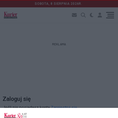
SOBOTA, 8 SIERPNIA 2026R.
REKLAMA
Zaloguj się
Jeśli nie posiadasz konta
Zarejestruj się