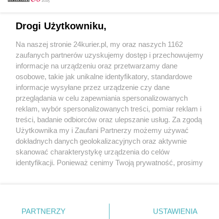
Email
Drogi Użytkowniku,
Na naszej stronie 24kurier.pl, my oraz naszych 1162
Hasło
zaufanych partnerów uzyskujemy dostęp i przechowujemy
informacje na urządzeniu oraz przetwarzamy dane
osobowe, takie jak unikalne identyfikatory, standardowe
informacje wysyłane przez urządzenie czy dane
Zapamiętać?
przeglądania w celu zapewniania spersonalizowanych
reklam, wybór spersonalizowanych treści, pomiar reklam i
Zaloguj
treści, badanie odbiorców oraz ulepszanie usług. Za zgodą
Użytkownika my i Zaufani Partnerzy możemy używać
Zapomniałem hasła
dokładnych danych geolokalizacyjnych oraz aktywnie
skanować charakterystykę urządzenia do celów
identyfikacji. Ponieważ cenimy Twoją prywatność, prosimy
o zgodę na korzystanie z tych technologii poprzez
kliknięcie „Akceptuję”. Zgoda jest dobrowolna i zawsze
możesz ją zmienić/wycofać klikając przycisk ustawień
prywatności znajdujący się w lewym dolnym rogu strony
PARTNERZY
Copyright © 2022 Kurier Szczeciński sp. z o.o.
USTAWIENIA
. Niektóre rodzaje przetwarzania danych nie wymagają