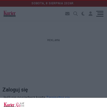
SOBOTA, 8 SIERPNIA 2026R.
REKLAMA
Zaloguj się
Jeśli nie posiadasz konta
Zarejestruj się