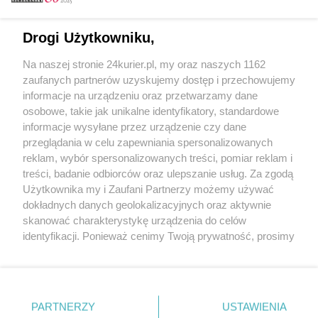
Email
Drogi Użytkowniku,
Na naszej stronie 24kurier.pl, my oraz naszych 1162
Hasło
zaufanych partnerów uzyskujemy dostęp i przechowujemy
informacje na urządzeniu oraz przetwarzamy dane
osobowe, takie jak unikalne identyfikatory, standardowe
informacje wysyłane przez urządzenie czy dane
Zapamiętać?
przeglądania w celu zapewniania spersonalizowanych
reklam, wybór spersonalizowanych treści, pomiar reklam i
Zaloguj
treści, badanie odbiorców oraz ulepszanie usług. Za zgodą
Użytkownika my i Zaufani Partnerzy możemy używać
Zapomniałem hasła
dokładnych danych geolokalizacyjnych oraz aktywnie
skanować charakterystykę urządzenia do celów
identyfikacji. Ponieważ cenimy Twoją prywatność, prosimy
o zgodę na korzystanie z tych technologii poprzez
kliknięcie „Akceptuję”. Zgoda jest dobrowolna i zawsze
możesz ją zmienić/wycofać klikając przycisk ustawień
prywatności znajdujący się w lewym dolnym rogu strony
PARTNERZY
Copyright © 2022 Kurier Szczeciński sp. z o.o.
USTAWIENIA
. Niektóre rodzaje przetwarzania danych nie wymagają