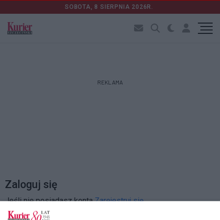
SOBOTA, 8 SIERPNIA 2026R.
REKLAMA
Zaloguj się
Jeśli nie posiadasz konta
Zarejestruj się