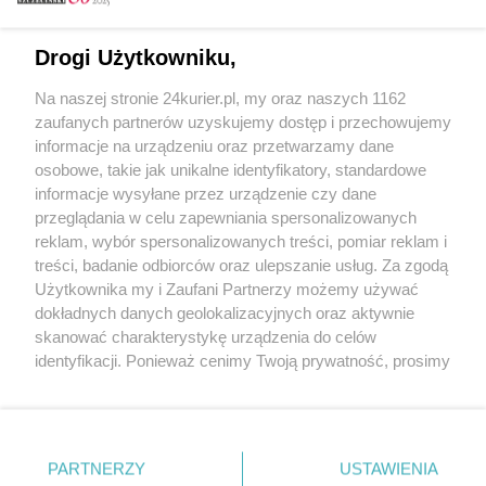
Email
Drogi Użytkowniku,
Na naszej stronie 24kurier.pl, my oraz naszych 1162
Hasło
zaufanych partnerów uzyskujemy dostęp i przechowujemy
informacje na urządzeniu oraz przetwarzamy dane
osobowe, takie jak unikalne identyfikatory, standardowe
informacje wysyłane przez urządzenie czy dane
Zapamiętać?
przeglądania w celu zapewniania spersonalizowanych
reklam, wybór spersonalizowanych treści, pomiar reklam i
Zaloguj
treści, badanie odbiorców oraz ulepszanie usług. Za zgodą
Użytkownika my i Zaufani Partnerzy możemy używać
Zapomniałem hasła
dokładnych danych geolokalizacyjnych oraz aktywnie
skanować charakterystykę urządzenia do celów
identyfikacji. Ponieważ cenimy Twoją prywatność, prosimy
o zgodę na korzystanie z tych technologii poprzez
kliknięcie „Akceptuję”. Zgoda jest dobrowolna i zawsze
możesz ją zmienić/wycofać klikając przycisk ustawień
prywatności znajdujący się w lewym dolnym rogu strony
PARTNERZY
Copyright © 2022 Kurier Szczeciński sp. z o.o.
USTAWIENIA
. Niektóre rodzaje przetwarzania danych nie wymagają