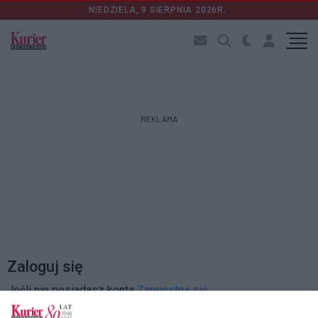
NIEDZIELA, 9 SIERPNIA 2026R.
REKLAMA
Zaloguj się
Jeśli nie posiadasz konta
Zarejestruj się