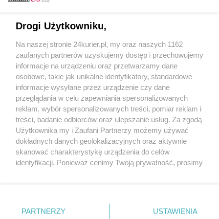
Email
Drogi Użytkowniku,
Na naszej stronie 24kurier.pl, my oraz naszych 1162
Hasło
zaufanych partnerów uzyskujemy dostęp i przechowujemy
informacje na urządzeniu oraz przetwarzamy dane
osobowe, takie jak unikalne identyfikatory, standardowe
informacje wysyłane przez urządzenie czy dane
Zapamiętać?
przeglądania w celu zapewniania spersonalizowanych
reklam, wybór spersonalizowanych treści, pomiar reklam i
Zaloguj
treści, badanie odbiorców oraz ulepszanie usług. Za zgodą
Użytkownika my i Zaufani Partnerzy możemy używać
Zapomniałem hasła
dokładnych danych geolokalizacyjnych oraz aktywnie
skanować charakterystykę urządzenia do celów
identyfikacji. Ponieważ cenimy Twoją prywatność, prosimy
o zgodę na korzystanie z tych technologii poprzez
kliknięcie „Akceptuję”. Zgoda jest dobrowolna i zawsze
możesz ją zmienić/wycofać klikając przycisk ustawień
prywatności znajdujący się w lewym dolnym rogu strony
PARTNERZY
Copyright © 2022 Kurier Szczeciński sp. z o.o.
USTAWIENIA
. Niektóre rodzaje przetwarzania danych nie wymagają