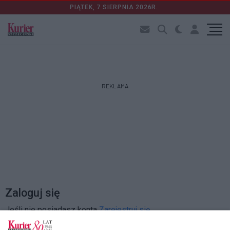
PIĄTEK, 7 SIERPNIA 2026R.
REKLAMA
Zaloguj się
Jeśli nie posiadasz konta
Zarejestruj się