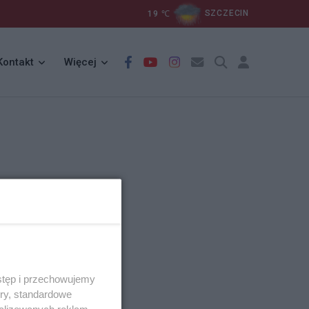
19
℃
SZCZECIN
Kontakt
Więcej
stęp i przechowujemy
ory, standardowe
alizowanych reklam,