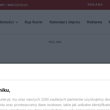
REKLAMA
AWY I WINCENTEGO
domości
Kup Kurier
Kalendarz imprez
Reklama
REKLAMA
niku,
kurier.pl, my oraz naszych 1160 zaufanych partnerów uzyskujemy do
niu oraz przetwarzamy dane osobowe, takie jak unikalne identyfikat
przez urządzenie czy dane przeglądania w celu zapewniania sperson