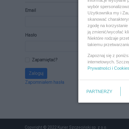
wybór spersonalizowan
Email
Użytkownika my i Zau
skanować charakterys
zgodę na korzystanie 
ją zmienić/wycofać kl
Hasło
Niektóre rodzaje prz
takiemu przetwarzaniu
Zapoznaj się z poniż
Zapamiętać?
internetowych. Szcze
Prywatności i Cookie
Zaloguj
Zapomniałem hasła
PARTNERZY
Copyright © 2022 Kurier Szczeciński sp. z o.o.