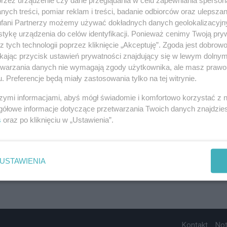
ych treści, pomiar reklam i treści, badanie odbiorców oraz ulepszan
fani Partnerzy możemy używać dokładnych danych geolokalizacyjn
tykę urządzenia do celów identyfikacji. Ponieważ cenimy Twoją pry
z tych technologii poprzez kliknięcie „Akceptuję”. Zgoda jest dobro
ikając przycisk ustawień prywatności znajdujący się w lewym dolny
etwarzania danych nie wymagają zgody użytkownika, ale masz prawo 
. Preferencje będą miały zastosowania tylko na tej witrynie.
szymi informacjami, abyś mógł świadomie i komfortowo korzystać z
gółowe informacje dotyczące przetwarzania Twoich danych znajdzi
s
oraz po kliknięciu w „Ustawienia”.
USTAWIENIA
Kontakt
No