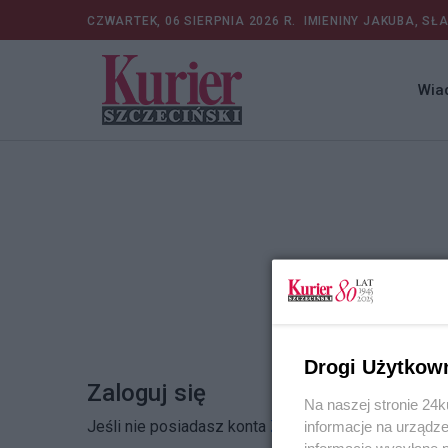
CZWARTEK, 06 SIERPNIA 2026 R.
IMIENINY JAKUBA, SŁ
Wia
Drogi Użytkow
Zaloguj się
Na naszej stronie 24
Jeśli nie posiadasz konta
Zarejestruj się
informacje na urządze
informacje wysyłane 