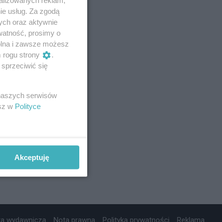
ie usług. Za zgodą
ych oraz aktywnie
watność, prosimy o
wolna i zawsze możesz
m rogu strony
.
sprzeciwić się
 naszych serwisów
esz w
Polityce
Akceptuję
ta wydawnicza
Nota prawna
Polityka prywatności
Reklama