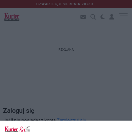
CZWARTEK, 6 SIERPNIA 2026R.
REKLAMA
Zaloguj się
Jeśli nie posiadasz konta
Zarejestruj się