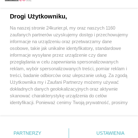
Email
Drogi Użytkowniku,
Na naszej stronie 24kurier.pl, my oraz naszych 1160
Hasło
zaufanych partnerów uzyskujemy dostęp i przechowujemy
informacje na urządzeniu oraz przetwarzamy dane
osobowe, takie jak unikalne identyfikatory, standardowe
informacje wysyłane przez urządzenie czy dane
Zapamiętać?
przeglądania w celu zapewniania spersonalizowanych
reklam, wybór spersonalizowanych treści, pomiar reklam i
Zaloguj
treści, badanie odbiorców oraz ulepszanie usług. Za zgodą
Użytkownika my i Zaufani Partnerzy możemy używać
Zapomniałem hasła
dokładnych danych geolokalizacyjnych oraz aktywnie
skanować charakterystykę urządzenia do celów
identyfikacji. Ponieważ cenimy Twoją prywatność, prosimy
o zgodę na korzystanie z tych technologii poprzez
kliknięcie „Akceptuję”. Zgoda jest dobrowolna i zawsze
możesz ją zmienić/wycofać klikając przycisk ustawień
prywatności znajdujący się w lewym dolnym rogu strony
PARTNERZY
Copyright © 2022 Kurier Szczeciński sp. z o.o.
USTAWIENIA
. Niektóre rodzaje przetwarzania danych nie wymagają