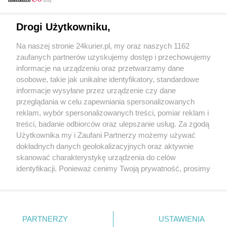
Email
Drogi Użytkowniku,
Na naszej stronie 24kurier.pl, my oraz naszych 1162
Hasło
zaufanych partnerów uzyskujemy dostęp i przechowujemy
informacje na urządzeniu oraz przetwarzamy dane
osobowe, takie jak unikalne identyfikatory, standardowe
informacje wysyłane przez urządzenie czy dane
Zapamiętać?
przeglądania w celu zapewniania spersonalizowanych
reklam, wybór spersonalizowanych treści, pomiar reklam i
Zaloguj
treści, badanie odbiorców oraz ulepszanie usług. Za zgodą
Użytkownika my i Zaufani Partnerzy możemy używać
Zapomniałem hasła
dokładnych danych geolokalizacyjnych oraz aktywnie
skanować charakterystykę urządzenia do celów
identyfikacji. Ponieważ cenimy Twoją prywatność, prosimy
o zgodę na korzystanie z tych technologii poprzez
kliknięcie „Akceptuję”. Zgoda jest dobrowolna i zawsze
możesz ją zmienić/wycofać klikając przycisk ustawień
prywatności znajdujący się w lewym dolnym rogu strony
PARTNERZY
Copyright © 2022 Kurier Szczeciński sp. z o.o.
USTAWIENIA
. Niektóre rodzaje przetwarzania danych nie wymagają