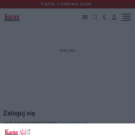
PIĄTEK, 7 SIERPNIA 2026R.
REKLAMA
Zaloguj się
Jeśli nie posiadasz konta
Zarejestruj się