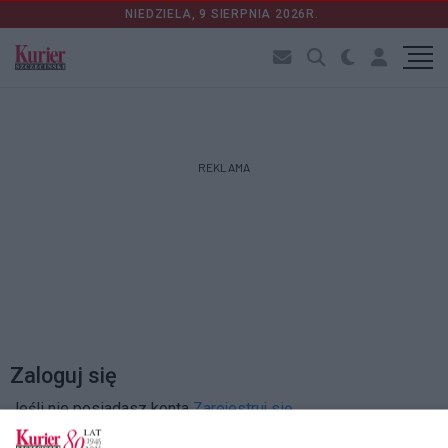
NIEDZIELA, 9 SIERPNIA 2026R.
REKLAMA
Zaloguj się
Jeśli nie posiadasz konta
Zarejestruj się