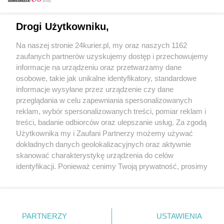
Email
Drogi Użytkowniku,
Na naszej stronie 24kurier.pl, my oraz naszych 1162
Hasło
zaufanych partnerów uzyskujemy dostęp i przechowujemy
informacje na urządzeniu oraz przetwarzamy dane
osobowe, takie jak unikalne identyfikatory, standardowe
informacje wysyłane przez urządzenie czy dane
Zapamiętać?
przeglądania w celu zapewniania spersonalizowanych
reklam, wybór spersonalizowanych treści, pomiar reklam i
Zaloguj
treści, badanie odbiorców oraz ulepszanie usług. Za zgodą
Użytkownika my i Zaufani Partnerzy możemy używać
Zapomniałem hasła
dokładnych danych geolokalizacyjnych oraz aktywnie
skanować charakterystykę urządzenia do celów
identyfikacji. Ponieważ cenimy Twoją prywatność, prosimy
o zgodę na korzystanie z tych technologii poprzez
kliknięcie „Akceptuję”. Zgoda jest dobrowolna i zawsze
możesz ją zmienić/wycofać klikając przycisk ustawień
prywatności znajdujący się w lewym dolnym rogu strony
PARTNERZY
Copyright © 2022 Kurier Szczeciński sp. z o.o.
USTAWIENIA
. Niektóre rodzaje przetwarzania danych nie wymagają