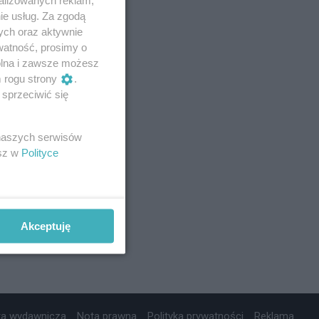
ie usług. Za zgodą
ych oraz aktywnie
watność, prosimy o
wolna i zawsze możesz
m rogu strony
.
sprzeciwić się
 naszych serwisów
esz w
Polityce
Akceptuję
ta wydawnicza
Nota prawna
Polityka prywatności
Reklama