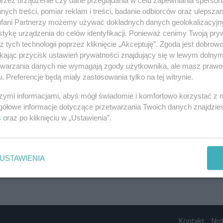
ych treści, pomiar reklam i treści, badanie odbiorców oraz ulepszan
fani Partnerzy możemy używać dokładnych danych geolokalizacyjn
tykę urządzenia do celów identyfikacji. Ponieważ cenimy Twoją pry
z tych technologii poprzez kliknięcie „Akceptuję”. Zgoda jest dobro
ikając przycisk ustawień prywatności znajdujący się w lewym dolny
etwarzania danych nie wymagają zgody użytkownika, ale masz prawo 
. Preferencje będą miały zastosowania tylko na tej witrynie.
szymi informacjami, abyś mógł świadomie i komfortowo korzystać z
gółowe informacje dotyczące przetwarzania Twoich danych znajdzi
s
oraz po kliknięciu w „Ustawienia”.
USTAWIENIA
Kontakt
No