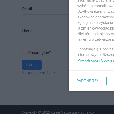
wybór spersonalizowan
Email
Użytkownika my i Zau
skanować charakterys
zgodę na korzystanie 
ją zmienić/wycofać kl
Hasło
Niektóre rodzaje prz
takiemu przetwarzaniu
Zapoznaj się z poniż
Zapamiętać?
internetowych. Szcze
Prywatności i Cookie
Zaloguj
Zapomniałem hasła
PARTNERZY
Copyright © 2022 Kurier Szczeciński sp. z o.o.