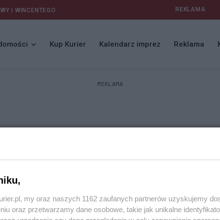
REKLAMA
AWY I WINCENTEGO
domości
Kup Kurier
Kalendarz imprez
Reklama
REKLAMA
niku,
kurier.pl, my oraz naszych 1162 zaufanych partnerów uzyskujemy do
niu oraz przetwarzamy dane osobowe, takie jak unikalne identyfikat
przez urządzenie czy dane przeglądania w celu zapewniania sperson