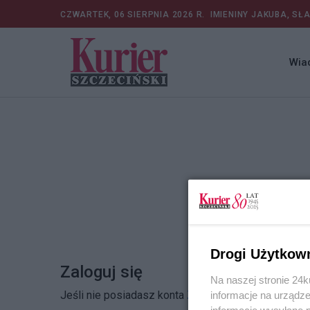
CZWARTEK, 06 SIERPNIA 2026 R.
IMIENINY JAKUBA, SŁ
Wia
Drogi Użytkow
Zaloguj się
Na naszej stronie 24
Jeśli nie posiadasz konta
Zarejestruj się
informacje na urządze
informacje wysyłane 