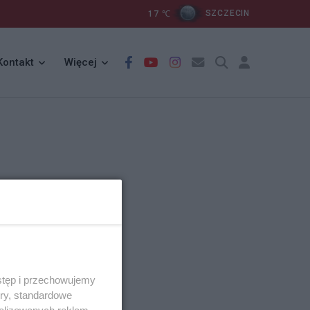
17
℃
SZCZECIN
Kontakt
Więcej
stęp i przechowujemy
ory, standardowe
alizowanych reklam,