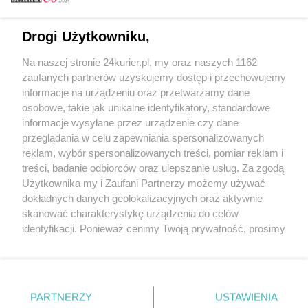
Email
Drogi Użytkowniku,
Na naszej stronie 24kurier.pl, my oraz naszych 1162
Hasło
zaufanych partnerów uzyskujemy dostęp i przechowujemy
informacje na urządzeniu oraz przetwarzamy dane
osobowe, takie jak unikalne identyfikatory, standardowe
informacje wysyłane przez urządzenie czy dane
Zapamiętać?
przeglądania w celu zapewniania spersonalizowanych
reklam, wybór spersonalizowanych treści, pomiar reklam i
Zaloguj
treści, badanie odbiorców oraz ulepszanie usług. Za zgodą
Użytkownika my i Zaufani Partnerzy możemy używać
Zapomniałem hasła
dokładnych danych geolokalizacyjnych oraz aktywnie
skanować charakterystykę urządzenia do celów
identyfikacji. Ponieważ cenimy Twoją prywatność, prosimy
o zgodę na korzystanie z tych technologii poprzez
kliknięcie „Akceptuję”. Zgoda jest dobrowolna i zawsze
możesz ją zmienić/wycofać klikając przycisk ustawień
prywatności znajdujący się w lewym dolnym rogu strony
PARTNERZY
Copyright © 2022 Kurier Szczeciński sp. z o.o.
USTAWIENIA
. Niektóre rodzaje przetwarzania danych nie wymagają