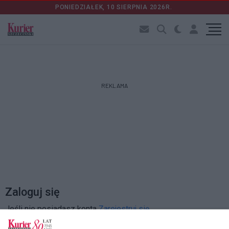
PONIEDZIAŁEK, 10 SIERPNIA 2026R.
REKLAMA
Zaloguj się
Jeśli nie posiadasz konta
Zarejestruj się