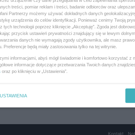
ych treści, pomiar reklam i treści, badanie odbiorców oraz ulepszan
fani Partnerzy możemy używać dokładnych danych geolokalizacyjn
tykę urządzenia do celów identyfikacji. Ponieważ cenimy Twoją pry
z tych technologii poprzez kliknięcie „Akceptuję”. Zgoda jest dobro
ikając przycisk ustawień prywatności znajdujący się w lewym dolny
etwarzania danych nie wymagają zgody użytkownika, ale masz prawo 
. Preferencje będą miały zastosowania tylko na tej witrynie.
szymi informacjami, abyś mógł świadomie i komfortowo korzystać z
gółowe informacje dotyczące przetwarzania Twoich danych znajdzi
s
oraz po kliknięciu w „Ustawienia”.
USTAWIENIA
Kontakt
No