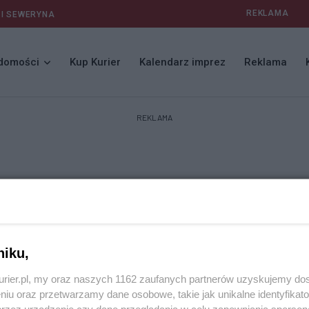
REKLAMA
 I SEWERYNA
domości
Kup Kurier
Kalendarz imprez
Reklama
REKLAMA
niku,
kurier.pl, my oraz naszych 1162 zaufanych partnerów uzyskujemy do
niu oraz przetwarzamy dane osobowe, takie jak unikalne identyfikat
przez urządzenie czy dane przeglądania w celu zapewniania sperson