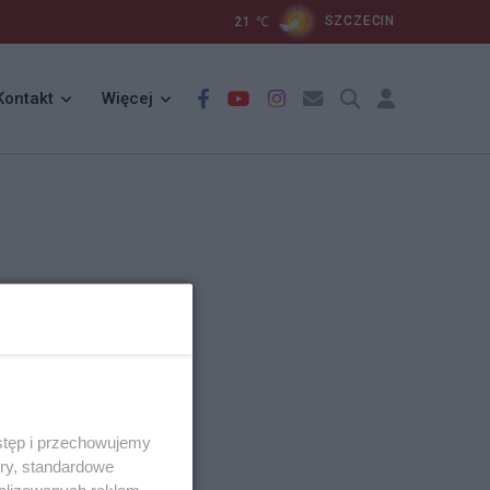
21
℃
SZCZECIN
Kontakt
Więcej
stęp i przechowujemy
ory, standardowe
alizowanych reklam,