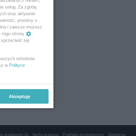
ie usług. Za zgodą
ych oraz aktywnie
watność, prosimy o
wolna i zawsze możesz
m rogu strony
.
sprzeciwić się
 naszych serwisów
esz w
Polityce
Akceptuję
ta wydawnicza
Nota prawna
Polityka prywatności
Reklama