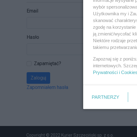
wybór spersonalizowan
Email
Użytkownika my i Zau
skanować charakterys
zgodę na korzystanie 
ją zmienić/wycofać kl
Hasło
Niektóre rodzaje prz
takiemu przetwarzaniu
Zapoznaj się z poniż
Zapamiętać?
internetowych. Szcze
Prywatności i Cookie
Zaloguj
Zapomniałem hasła
PARTNERZY
Copyright © 2022 Kurier Szczeciński sp. z o.o.