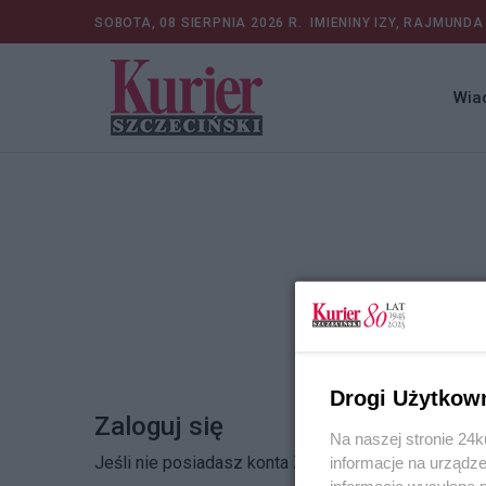
SOBOTA, 08 SIERPNIA 2026 R.
IMIENINY IZY, RAJMUNDA
Wia
Drogi Użytkow
Zaloguj się
Na naszej stronie 24
Jeśli nie posiadasz konta
Zarejestruj się
informacje na urządze
informacje wysyłane 