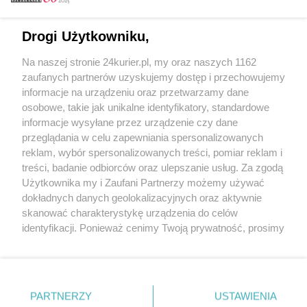
Email
Drogi Użytkowniku,
Na naszej stronie 24kurier.pl, my oraz naszych 1162
Hasło
zaufanych partnerów uzyskujemy dostęp i przechowujemy
informacje na urządzeniu oraz przetwarzamy dane
osobowe, takie jak unikalne identyfikatory, standardowe
informacje wysyłane przez urządzenie czy dane
Zapamiętać?
przeglądania w celu zapewniania spersonalizowanych
reklam, wybór spersonalizowanych treści, pomiar reklam i
Zaloguj
treści, badanie odbiorców oraz ulepszanie usług. Za zgodą
Użytkownika my i Zaufani Partnerzy możemy używać
Zapomniałem hasła
dokładnych danych geolokalizacyjnych oraz aktywnie
skanować charakterystykę urządzenia do celów
identyfikacji. Ponieważ cenimy Twoją prywatność, prosimy
o zgodę na korzystanie z tych technologii poprzez
kliknięcie „Akceptuję”. Zgoda jest dobrowolna i zawsze
możesz ją zmienić/wycofać klikając przycisk ustawień
prywatności znajdujący się w lewym dolnym rogu strony
PARTNERZY
Copyright © 2022 Kurier Szczeciński sp. z o.o.
USTAWIENIA
. Niektóre rodzaje przetwarzania danych nie wymagają