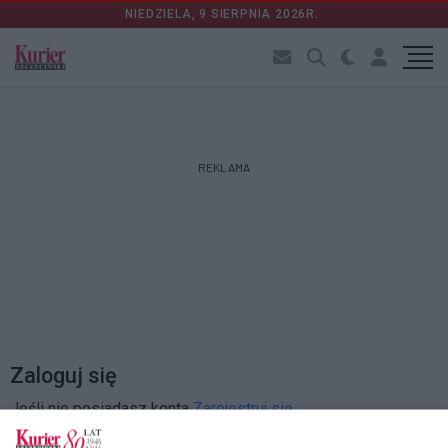
NIEDZIELA, 9 SIERPNIA 2026R.
REKLAMA
Zaloguj się
Jeśli nie posiadasz konta
Zarejestruj się