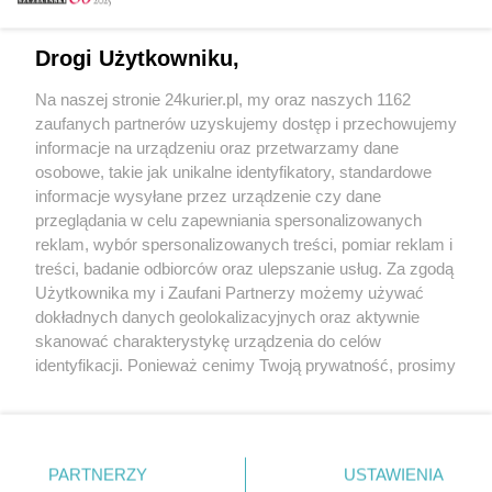
Email
Drogi Użytkowniku,
Na naszej stronie 24kurier.pl, my oraz naszych 1162
Hasło
zaufanych partnerów uzyskujemy dostęp i przechowujemy
informacje na urządzeniu oraz przetwarzamy dane
osobowe, takie jak unikalne identyfikatory, standardowe
informacje wysyłane przez urządzenie czy dane
Zapamiętać?
przeglądania w celu zapewniania spersonalizowanych
reklam, wybór spersonalizowanych treści, pomiar reklam i
Zaloguj
treści, badanie odbiorców oraz ulepszanie usług. Za zgodą
Użytkownika my i Zaufani Partnerzy możemy używać
Zapomniałem hasła
dokładnych danych geolokalizacyjnych oraz aktywnie
skanować charakterystykę urządzenia do celów
identyfikacji. Ponieważ cenimy Twoją prywatność, prosimy
o zgodę na korzystanie z tych technologii poprzez
kliknięcie „Akceptuję”. Zgoda jest dobrowolna i zawsze
możesz ją zmienić/wycofać klikając przycisk ustawień
prywatności znajdujący się w lewym dolnym rogu strony
PARTNERZY
Copyright © 2022 Kurier Szczeciński sp. z o.o.
USTAWIENIA
. Niektóre rodzaje przetwarzania danych nie wymagają