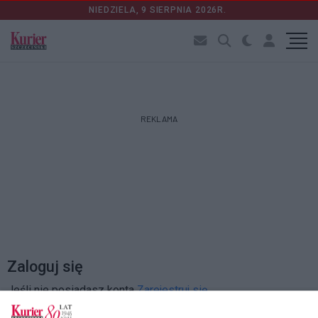
NIEDZIELA, 9 SIERPNIA 2026R.
REKLAMA
Zaloguj się
Jeśli nie posiadasz konta
Zarejestruj się