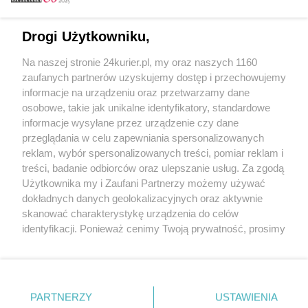
Email
Drogi Użytkowniku,
Na naszej stronie 24kurier.pl, my oraz naszych 1160
Hasło
zaufanych partnerów uzyskujemy dostęp i przechowujemy
informacje na urządzeniu oraz przetwarzamy dane
osobowe, takie jak unikalne identyfikatory, standardowe
informacje wysyłane przez urządzenie czy dane
Zapamiętać?
przeglądania w celu zapewniania spersonalizowanych
reklam, wybór spersonalizowanych treści, pomiar reklam i
Zaloguj
treści, badanie odbiorców oraz ulepszanie usług. Za zgodą
Użytkownika my i Zaufani Partnerzy możemy używać
Zapomniałem hasła
dokładnych danych geolokalizacyjnych oraz aktywnie
skanować charakterystykę urządzenia do celów
identyfikacji. Ponieważ cenimy Twoją prywatność, prosimy
o zgodę na korzystanie z tych technologii poprzez
kliknięcie „Akceptuję”. Zgoda jest dobrowolna i zawsze
możesz ją zmienić/wycofać klikając przycisk ustawień
prywatności znajdujący się w lewym dolnym rogu strony
PARTNERZY
Copyright © 2022 Kurier Szczeciński sp. z o.o.
USTAWIENIA
. Niektóre rodzaje przetwarzania danych nie wymagają