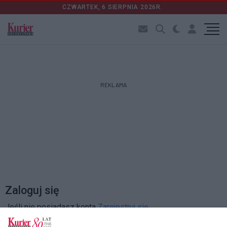
CZWARTEK, 6 SIERPNIA 2026R.
REKLAMA
Zaloguj się
Jeśli nie posiadasz konta
Zarejestruj się