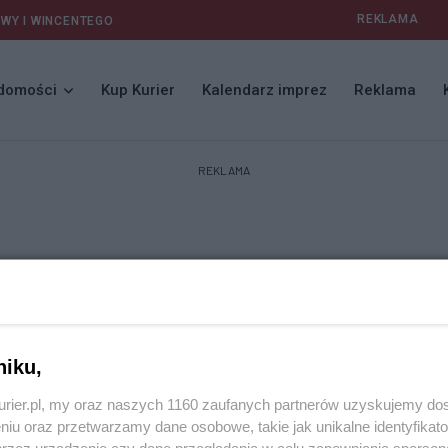
REKLAMA
AWY I WINCENTEGO
domości
Kup Kurier
Kalendarz imprez
Reklama
REKLAMA
niku,
kurier.pl, my oraz naszych 1160 zaufanych partnerów uzyskujemy do
niu oraz przetwarzamy dane osobowe, takie jak unikalne identyfikat
przez urządzenie czy dane przeglądania w celu zapewniania sperson