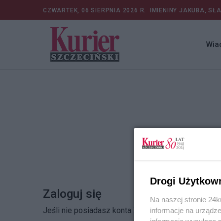
CZWARTEK, 06 SIERPNIA 2026 R.
IMIENINY JAKUBA, SŁ
Wia
Drogi Użytkow
Zaloguj się
Na naszej stronie 24
Jeśli nie posiadasz konta
Zarejestruj się
informacje na urządze
informacje wysyłane 