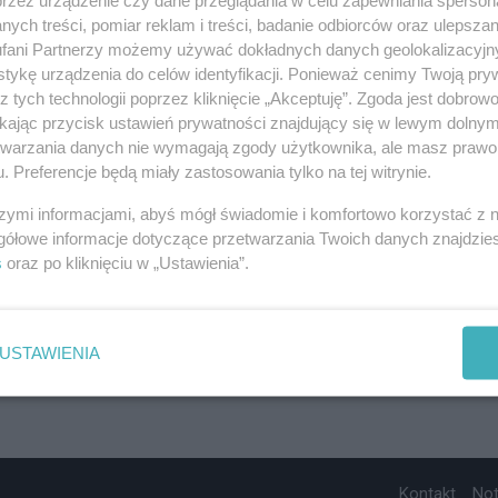
ych treści, pomiar reklam i treści, badanie odbiorców oraz ulepszan
fani Partnerzy możemy używać dokładnych danych geolokalizacyjn
tykę urządzenia do celów identyfikacji. Ponieważ cenimy Twoją pry
z tych technologii poprzez kliknięcie „Akceptuję”. Zgoda jest dobro
ikając przycisk ustawień prywatności znajdujący się w lewym dolny
etwarzania danych nie wymagają zgody użytkownika, ale masz prawo 
. Preferencje będą miały zastosowania tylko na tej witrynie.
szymi informacjami, abyś mógł świadomie i komfortowo korzystać z
gółowe informacje dotyczące przetwarzania Twoich danych znajdzi
s
oraz po kliknięciu w „Ustawienia”.
USTAWIENIA
Kontakt
No