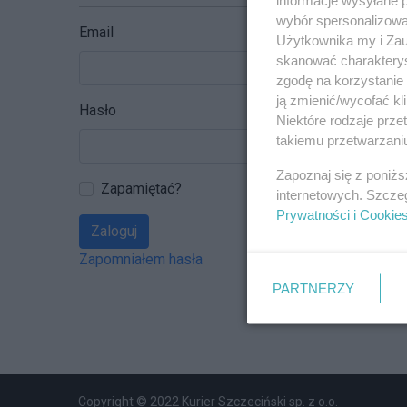
wybór spersonalizowan
Email
Użytkownika my i Zau
skanować charakterys
zgodę na korzystanie 
ją zmienić/wycofać kl
Hasło
Niektóre rodzaje prz
takiemu przetwarzaniu
Zapoznaj się z poniż
Zapamiętać?
internetowych. Szcze
Prywatności i Cookie
Zaloguj
Zapomniałem hasła
PARTNERZY
Copyright © 2022 Kurier Szczeciński sp. z o.o.