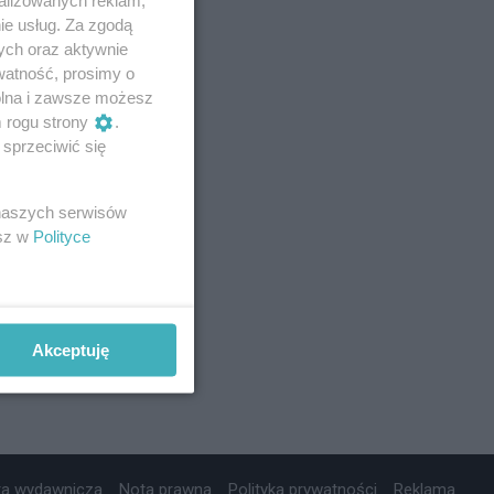
ie usług. Za zgodą
ych oraz aktywnie
watność, prosimy o
wolna i zawsze możesz
m rogu strony
.
sprzeciwić się
 naszych serwisów
esz w
Polityce
Akceptuję
ta wydawnicza
Nota prawna
Polityka prywatności
Reklama