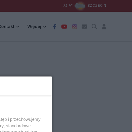
24
℃
SZCZECIN
Kontakt
Więcej
stęp i przechowujemy
ory, standardowe
alizowanych reklam,