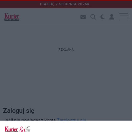
PIĄTEK, 7 SIERPNIA 2026R.
REKLAMA
Zaloguj się
Jeśli nie posiadasz konta
Zarejestruj się