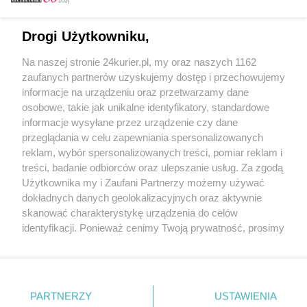
Email
Drogi Użytkowniku,
Na naszej stronie 24kurier.pl, my oraz naszych 1162
Hasło
zaufanych partnerów uzyskujemy dostęp i przechowujemy
informacje na urządzeniu oraz przetwarzamy dane
osobowe, takie jak unikalne identyfikatory, standardowe
informacje wysyłane przez urządzenie czy dane
Zapamiętać?
przeglądania w celu zapewniania spersonalizowanych
reklam, wybór spersonalizowanych treści, pomiar reklam i
Zaloguj
treści, badanie odbiorców oraz ulepszanie usług. Za zgodą
Użytkownika my i Zaufani Partnerzy możemy używać
Zapomniałem hasła
dokładnych danych geolokalizacyjnych oraz aktywnie
skanować charakterystykę urządzenia do celów
identyfikacji. Ponieważ cenimy Twoją prywatność, prosimy
o zgodę na korzystanie z tych technologii poprzez
kliknięcie „Akceptuję”. Zgoda jest dobrowolna i zawsze
możesz ją zmienić/wycofać klikając przycisk ustawień
prywatności znajdujący się w lewym dolnym rogu strony
PARTNERZY
Copyright © 2022 Kurier Szczeciński sp. z o.o.
USTAWIENIA
. Niektóre rodzaje przetwarzania danych nie wymagają