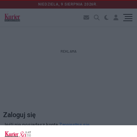
NIEDZIELA, 9 SIERPNIA 2026R.
REKLAMA
Zaloguj się
Jeśli nie posiadasz konta
Zarejestruj się