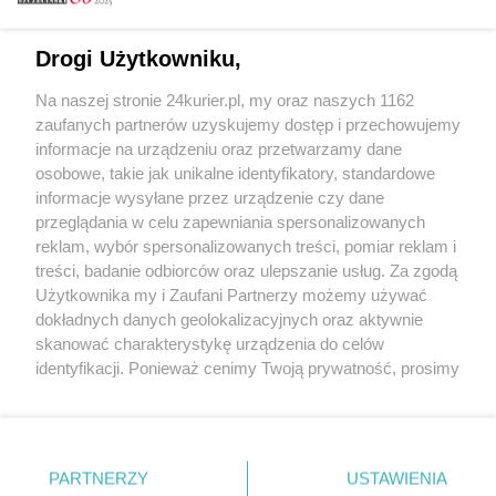
Email
Drogi Użytkowniku,
Na naszej stronie 24kurier.pl, my oraz naszych 1162
Hasło
zaufanych partnerów uzyskujemy dostęp i przechowujemy
informacje na urządzeniu oraz przetwarzamy dane
osobowe, takie jak unikalne identyfikatory, standardowe
informacje wysyłane przez urządzenie czy dane
Zapamiętać?
przeglądania w celu zapewniania spersonalizowanych
reklam, wybór spersonalizowanych treści, pomiar reklam i
Zaloguj
treści, badanie odbiorców oraz ulepszanie usług. Za zgodą
Użytkownika my i Zaufani Partnerzy możemy używać
Zapomniałem hasła
dokładnych danych geolokalizacyjnych oraz aktywnie
skanować charakterystykę urządzenia do celów
identyfikacji. Ponieważ cenimy Twoją prywatność, prosimy
o zgodę na korzystanie z tych technologii poprzez
kliknięcie „Akceptuję”. Zgoda jest dobrowolna i zawsze
możesz ją zmienić/wycofać klikając przycisk ustawień
prywatności znajdujący się w lewym dolnym rogu strony
PARTNERZY
Copyright © 2022 Kurier Szczeciński sp. z o.o.
USTAWIENIA
. Niektóre rodzaje przetwarzania danych nie wymagają