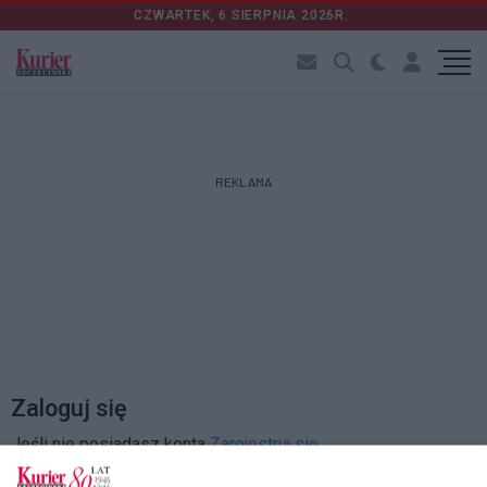
CZWARTEK, 6 SIERPNIA 2026R.
REKLAMA
Zaloguj się
Jeśli nie posiadasz konta
Zarejestruj się