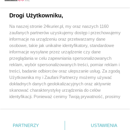
Email
Drogi Użytkowniku,
Na naszej stronie 24kurier.pl, my oraz naszych 1160
Hasło
zaufanych partnerów uzyskujemy dostęp i przechowujemy
informacje na urządzeniu oraz przetwarzamy dane
osobowe, takie jak unikalne identyfikatory, standardowe
informacje wysyłane przez urządzenie czy dane
Zapamiętać?
przeglądania w celu zapewniania spersonalizowanych
reklam, wybór spersonalizowanych treści, pomiar reklam i
Zaloguj
treści, badanie odbiorców oraz ulepszanie usług. Za zgodą
Użytkownika my i Zaufani Partnerzy możemy używać
Zapomniałem hasła
dokładnych danych geolokalizacyjnych oraz aktywnie
skanować charakterystykę urządzenia do celów
identyfikacji. Ponieważ cenimy Twoją prywatność, prosimy
o zgodę na korzystanie z tych technologii poprzez
kliknięcie „Akceptuję”. Zgoda jest dobrowolna i zawsze
możesz ją zmienić/wycofać klikając przycisk ustawień
prywatności znajdujący się w lewym dolnym rogu strony
PARTNERZY
Copyright © 2022 Kurier Szczeciński sp. z o.o.
USTAWIENIA
. Niektóre rodzaje przetwarzania danych nie wymagają