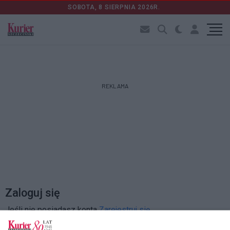
SOBOTA, 8 SIERPNIA 2026R.
REKLAMA
Zaloguj się
Jeśli nie posiadasz konta
Zarejestruj się