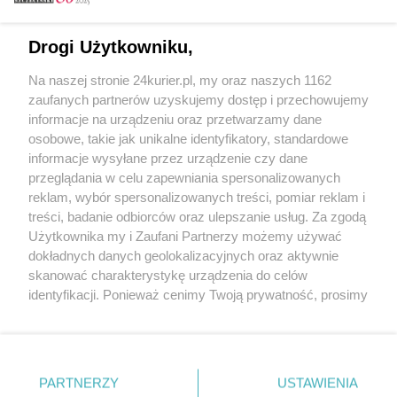
Email
Drogi Użytkowniku,
Na naszej stronie 24kurier.pl, my oraz naszych 1162
Hasło
zaufanych partnerów uzyskujemy dostęp i przechowujemy
informacje na urządzeniu oraz przetwarzamy dane
osobowe, takie jak unikalne identyfikatory, standardowe
informacje wysyłane przez urządzenie czy dane
Zapamiętać?
przeglądania w celu zapewniania spersonalizowanych
reklam, wybór spersonalizowanych treści, pomiar reklam i
Zaloguj
treści, badanie odbiorców oraz ulepszanie usług. Za zgodą
Użytkownika my i Zaufani Partnerzy możemy używać
Zapomniałem hasła
dokładnych danych geolokalizacyjnych oraz aktywnie
skanować charakterystykę urządzenia do celów
identyfikacji. Ponieważ cenimy Twoją prywatność, prosimy
o zgodę na korzystanie z tych technologii poprzez
kliknięcie „Akceptuję”. Zgoda jest dobrowolna i zawsze
możesz ją zmienić/wycofać klikając przycisk ustawień
prywatności znajdujący się w lewym dolnym rogu strony
PARTNERZY
Copyright © 2022 Kurier Szczeciński sp. z o.o.
USTAWIENIA
. Niektóre rodzaje przetwarzania danych nie wymagają