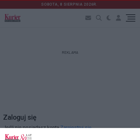
SOBOTA, 8 SIERPNIA 2026R.
REKLAMA
Zaloguj się
Jeśli nie posiadasz konta
Zarejestruj się