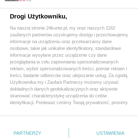
Email
Drogi Użytkowniku,
Na naszej stronie 24kurier.pl, my oraz naszych 1162
Hasło
zaufanych partnerów uzyskujemy dostęp i przechowujemy
informacje na urządzeniu oraz przetwarzamy dane
osobowe, takie jak unikalne identyfikatory, standardowe
informacje wysyłane przez urządzenie czy dane
Zapamiętać?
przeglądania w celu zapewniania spersonalizowanych
reklam, wybór spersonalizowanych treści, pomiar reklam i
Zaloguj
treści, badanie odbiorców oraz ulepszanie usług. Za zgodą
Użytkownika my i Zaufani Partnerzy możemy używać
Zapomniałem hasła
dokładnych danych geolokalizacyjnych oraz aktywnie
skanować charakterystykę urządzenia do celów
identyfikacji. Ponieważ cenimy Twoją prywatność, prosimy
o zgodę na korzystanie z tych technologii poprzez
kliknięcie „Akceptuję”. Zgoda jest dobrowolna i zawsze
możesz ją zmienić/wycofać klikając przycisk ustawień
prywatności znajdujący się w lewym dolnym rogu strony
PARTNERZY
Copyright © 2022 Kurier Szczeciński sp. z o.o.
USTAWIENIA
. Niektóre rodzaje przetwarzania danych nie wymagają