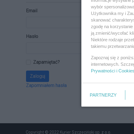
wybór spersonalizowan
Email
Użytkownika my i Zau
skanować charakterys
zgodę na korzystanie 
ją zmienić/wycofać kl
Hasło
Niektóre rodzaje prz
takiemu przetwarzaniu
Zapoznaj się z poniż
Zapamiętać?
internetowych. Szcze
Prywatności i Cookie
Zaloguj
Zapomniałem hasła
PARTNERZY
Copyright © 2022 Kurier Szczeciński sp. z o.o.