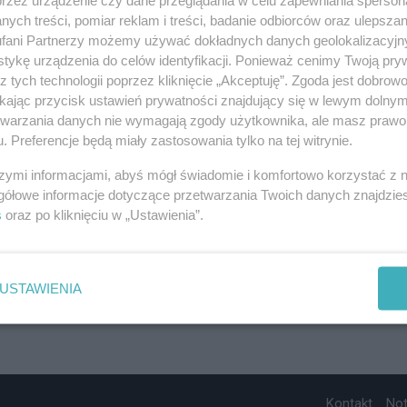
ych treści, pomiar reklam i treści, badanie odbiorców oraz ulepszan
fani Partnerzy możemy używać dokładnych danych geolokalizacyjn
tykę urządzenia do celów identyfikacji. Ponieważ cenimy Twoją pry
z tych technologii poprzez kliknięcie „Akceptuję”. Zgoda jest dobro
ikając przycisk ustawień prywatności znajdujący się w lewym dolny
etwarzania danych nie wymagają zgody użytkownika, ale masz prawo 
. Preferencje będą miały zastosowania tylko na tej witrynie.
szymi informacjami, abyś mógł świadomie i komfortowo korzystać z
gółowe informacje dotyczące przetwarzania Twoich danych znajdzi
s
oraz po kliknięciu w „Ustawienia”.
USTAWIENIA
Kontakt
No