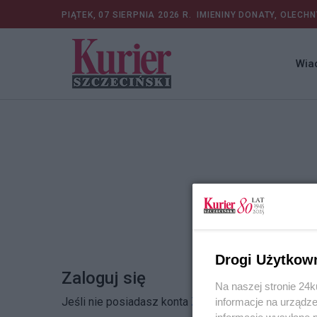
PIĄTEK, 07 SIERPNIA 2026 R.
IMIENINY DONATY, OLECHN
Wia
Drogi Użytkow
Zaloguj się
Na naszej stronie 24
Jeśli nie posiadasz konta
Zarejestruj się
informacje na urządze
informacje wysyłane 