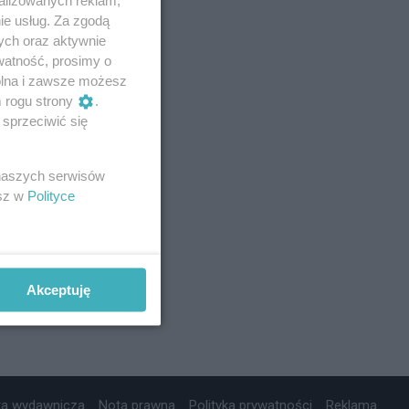
ie usług. Za zgodą
ych oraz aktywnie
watność, prosimy o
wolna i zawsze możesz
m rogu strony
.
sprzeciwić się
 naszych serwisów
esz w
Polityce
Akceptuję
ta wydawnicza
Nota prawna
Polityka prywatności
Reklama