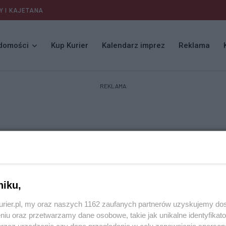
Y I KAJETANA
domości
Kup Kurier
Kalendarz imprez
Reklama
REKLAMA
niku,
kurier.pl, my oraz naszych 1162 zaufanych partnerów uzyskujemy do
niu oraz przetwarzamy dane osobowe, takie jak unikalne identyfikat
przez urządzenie czy dane przeglądania w celu zapewniania sperson