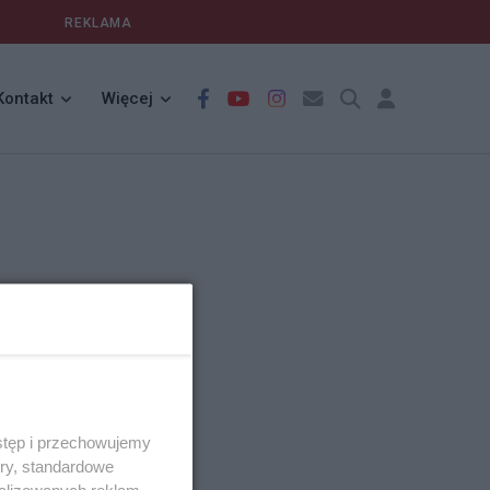
REKLAMA
Kontakt
Więcej
stęp i przechowujemy
ory, standardowe
alizowanych reklam,