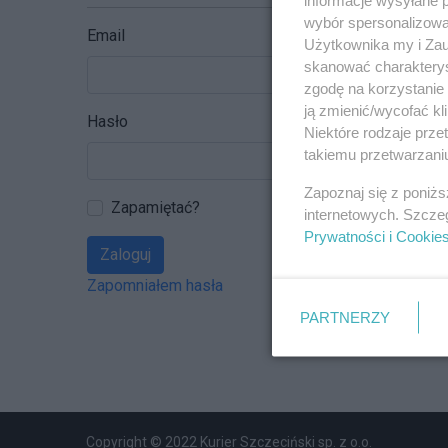
wybór spersonalizowan
Email
Użytkownika my i Zau
skanować charakterys
zgodę na korzystanie 
ją zmienić/wycofać kl
Hasło
Niektóre rodzaje prz
takiemu przetwarzaniu
Zapoznaj się z poniż
Zapamiętać?
internetowych. Szcze
Prywatności i Cookie
Zaloguj
Zapomniałem hasła
PARTNERZY
Copyright © 2022 Kurier Szczeciński sp. z o.o.