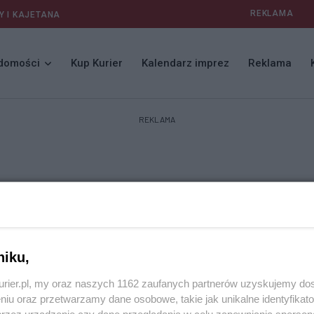
REKLAMA
Y I KAJETANA
domości
Kup Kurier
Kalendarz imprez
Reklama
REKLAMA
niku,
kurier.pl, my oraz naszych 1162 zaufanych partnerów uzyskujemy do
niu oraz przetwarzamy dane osobowe, takie jak unikalne identyfikat
przez urządzenie czy dane przeglądania w celu zapewniania sperson