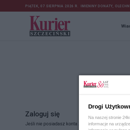
PIĄTEK, 07 SIERPNIA 2026 R.
IMIENINY DONATY, OLECHN
Wia
Drogi Użytkow
Zaloguj się
Na naszej stronie 24
Jeśli nie posiadasz konta
Zarejestruj się
informacje na urządze
informacje wysyłane 