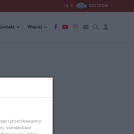
14
℃
SZCZECIN
Kontakt
Więcej
stęp i przechowujemy
ory, standardowe
alizowanych reklam,