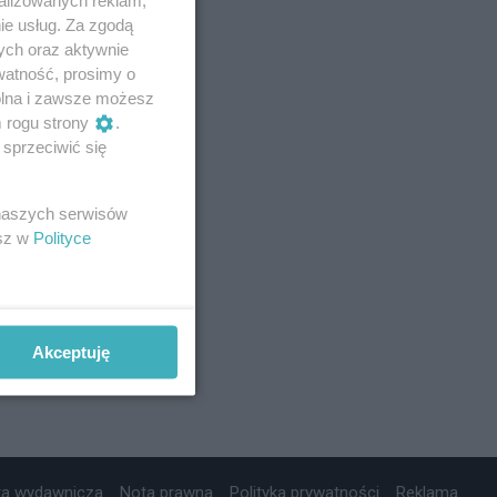
ie usług. Za zgodą
ych oraz aktywnie
watność, prosimy o
wolna i zawsze możesz
m rogu strony
.
sprzeciwić się
 naszych serwisów
esz w
Polityce
Akceptuję
ta wydawnicza
Nota prawna
Polityka prywatności
Reklama