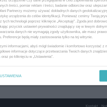
ych treści, pomiar reklam i treści, badanie odbiorców oraz ulepszan
fani Partnerzy możemy używać dokładnych danych geolokalizacyjn
tykę urządzenia do celów identyfikacji. Ponieważ cenimy Twoją pry
z tych technologii poprzez kliknięcie „Akceptuję”. Zgoda jest dobro
ikając przycisk ustawień prywatności znajdujący się w lewym dolny
etwarzania danych nie wymagają zgody użytkownika, ale masz prawo 
. Preferencje będą miały zastosowania tylko na tej witrynie.
szymi informacjami, abyś mógł świadomie i komfortowo korzystać z
gółowe informacje dotyczące przetwarzania Twoich danych znajdzi
s
oraz po kliknięciu w „Ustawienia”.
USTAWIENIA
Kontakt
No