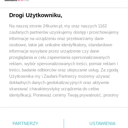
Email
Drogi Użytkowniku,
Na naszej stronie 24kurier.pl, my oraz naszych 1162
Hasło
zaufanych partnerów uzyskujemy dostęp i przechowujemy
informacje na urządzeniu oraz przetwarzamy dane
osobowe, takie jak unikalne identyfikatory, standardowe
informacje wysyłane przez urządzenie czy dane
Zapamiętać?
przeglądania w celu zapewniania spersonalizowanych
reklam, wybór spersonalizowanych treści, pomiar reklam i
Zaloguj
treści, badanie odbiorców oraz ulepszanie usług. Za zgodą
Użytkownika my i Zaufani Partnerzy możemy używać
Zapomniałem hasła
dokładnych danych geolokalizacyjnych oraz aktywnie
skanować charakterystykę urządzenia do celów
identyfikacji. Ponieważ cenimy Twoją prywatność, prosimy
o zgodę na korzystanie z tych technologii poprzez
kliknięcie „Akceptuję”. Zgoda jest dobrowolna i zawsze
możesz ją zmienić/wycofać klikając przycisk ustawień
prywatności znajdujący się w lewym dolnym rogu strony
PARTNERZY
Copyright © 2022 Kurier Szczeciński sp. z o.o.
USTAWIENIA
. Niektóre rodzaje przetwarzania danych nie wymagają