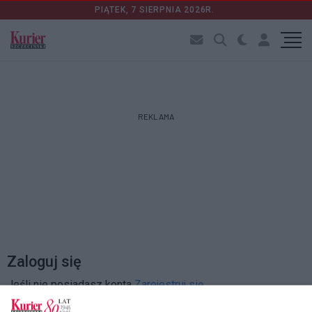
PIĄTEK, 7 SIERPNIA 2026R.
REKLAMA
Zaloguj się
Jeśli nie posiadasz konta
Zarejestruj się